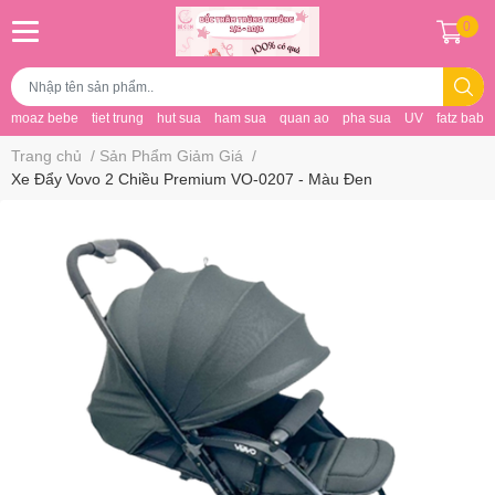
0
moaz bebe
tiet trung
hut sua
ham sua
quan ao
pha sua
UV
fatz baby
Trang chủ
/
Sản Phẩm Giảm Giá
/
Xe Đẩy Vovo 2 Chiều Premium VO-0207 - Màu Đen