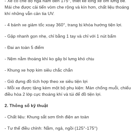
- Xe có chế độ ngả nằm đến 175°, thiết kế lòng xe ôm lưng bé.
Mái che được cải tiến vòm che rộng và kín hơn, chất liệu thoáng
khí những vẫn cản tia UV.
- 4 bánh xe giảm tốc xoay 360°, trang bị khóa hướng tiện lợi.
- Gập nhanh gọn nhẹ, chỉ bằng 1 tay và chỉ với 1 nút bấm
- Đai an toàn 5 điểm
- Nệm nằm thoáng khí ko gây bí lưng khó chịu
- Khung xe hợp kim siêu chắc chắn
- Giỏ đựng đồ tích hợp theo xe siêu tiện lợi
- Mỗi xe được tặng kèm một bộ phụ kiện: Màn chống muỗi, chiếu
điều hòa 2 lớp cực thoáng khí và túi để đồ tiện lợi.
2. Thông số kỹ thuật
- Chất liệu: Khung sắt sơn tĩnh điện an toàn
- Tư thế điều chỉnh: Nằm, ngả, ngồi (125°-175°)