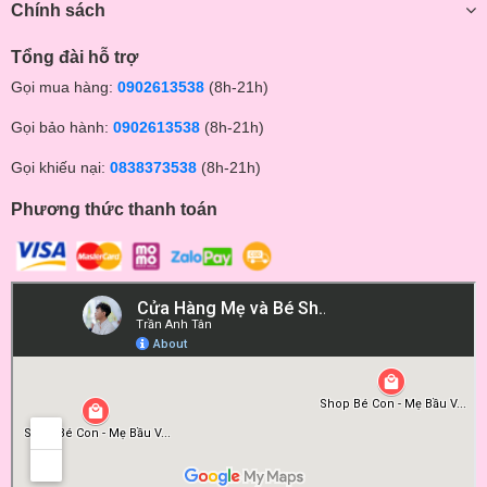
Chính sách
Trọng lượng xe
8.35kg
Trọng lượng thùng
10.9kg
Tổng đài hỗ trợ
Độ tuổi
từ sơ sinh - 3 tuổi
Gọi mua hàng:
0902613538
(8h-21h)
Xuất xứ
Trung Quốc
Bảo hành
6 tháng
Gọi bảo hành:
0902613538
(8h-21h)
Xe đẩy Baobaohao V16
là mẫu xe đẩy mới nhất của thương hiệu
Baobaohao với kiểu dáng thời trang, giá thành hợp lý là chọn
Gọi khiếu nại:
0838373538
(8h-21h)
hoàn hảo cho bé và ba mẹ.
Phương thức thanh toán