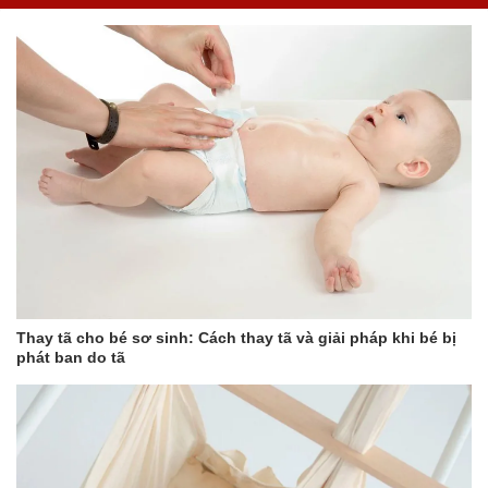
Ưu thế của xe đẩy du lịch Baobaohao vẫn luôn được duy trì ở bất
kể mã sản phẩm nào, chính vì thế khi lựa chọn xe đẩy
Baobaohao V16 ba mẹ sẽ hoàn toàn yên tâm. Khung xe được
thiết kế to khỏe, với sự tính toạn trọng tâm xe thăng bằng tốt
nhất, giúp bé ngồi xe vững chắc.
Với 3 màu: đen, xám nhạt và be đường nét được làm tỉ mỉ, gam
màu được phối nhã nhặn giúp xe tôn lên vẻ thời trang quý phái,
ba mẹ sẽ có ngay những tấm hình em bé siêu đáng yêu cùng với
chiếc xe đẩy Baobaohao V16 này.
Thay tã cho bé sơ sinh: Cách thay tã và giải pháp khi bé bị
phát ban do tã