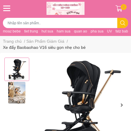
0
moaz bebe
tiet trung
hut sua
ham sua
quan ao
pha sua
UV
fatz baby
Trang chủ
/
Sản Phẩm Giảm Giá
/
Xe đẩy Baobaohao V16 siêu gọn nhẹ cho bé