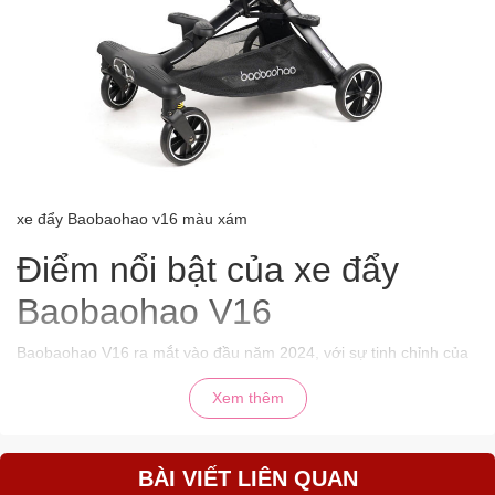
xe đẩy Baobaohao v16 màu xám
Điểm nổi bật của xe đẩy
Baobaohao V16
Baobaohao V16 ra mắt vào đầu năm 2024, với sự tinh chỉnh của
hãng nhằm tiến gần tới mẫu xe đẩy du lịch cao cấp nhưng vẫn
Xem thêm
đảm bảo giá thành tốt nhất phân khúc.
Kiểu dáng thời trang, khung
chắc khỏe
BÀI VIẾT LIÊN QUAN