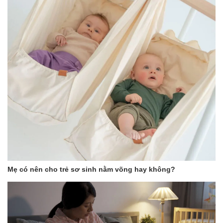
Xe đẩy 2 chiều Baobaohao V16 màu đen
Xe đẩy 2 chiều, ghế ngả 175 đô
Baobaohao V16 được thiết kế ghế xoay 2 chiều dễ dàng, giúp mẹ
linh hoạt trong sử dụng cho bé. Phần lưng ghế có thể thảy đổi 3
Mẹ có nên cho trẻ sơ sinh nằm võng hay không?
góc độ: ngồi, ngả và nằm với góc điều chỉnh tối đa lên đến 175
độ, kết hợp phần để chân có thế kéo dài tăng không gian nằm
cho bé.