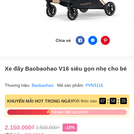
Chia sẻ
Xe đẩy Baobaohao V16 siêu gọn nhẹ cho bé
Thương hiệu:
Baobaohao
Mã sản phẩm:
PVN3116
:
:
Kết thúc sau
KHUYẾN MÃI HOT TRONG NGÀY
07
58
24
Đã bán
180
sản phẩm
2.150.000₫
2.500.000₫
-15%