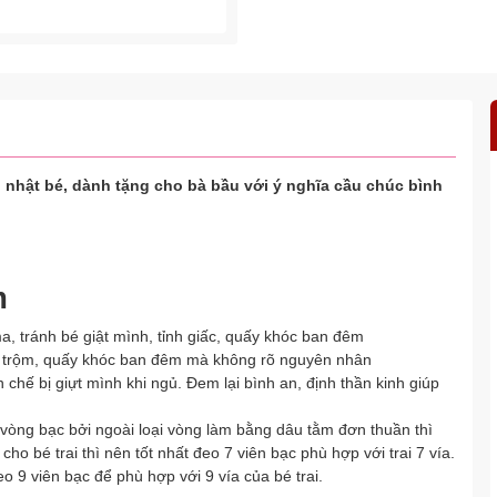
 nhật bé, dành tặng cho bà bầu với ý nghĩa cầu chúc bình
m
a, tránh bé giật mình, tỉnh giấc, quấy khóc ban đêm
ôi trộm, quấy khóc ban đêm mà không rõ nguyên nhân
chế bị giựt mình khi ngủ. Đem lại bình an, định thần kinh giúp
 vòng bạc bởi ngoài loại vòng làm bằng dâu tằm đơn thuần thì
ho bé trai thì nên tốt nhất đeo 7 viên bạc phù hợp với trai 7 vía.
o 9 viên bạc để phù hợp với 9 vía của bé trai.