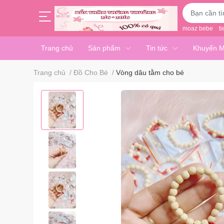
moaz bebe
ti
Trang chủ
Sản phẩm
Tin tức
Khuyến M
Trang chủ
/
Đồ Cho Bé
/
Vòng dâu tằm cho bé