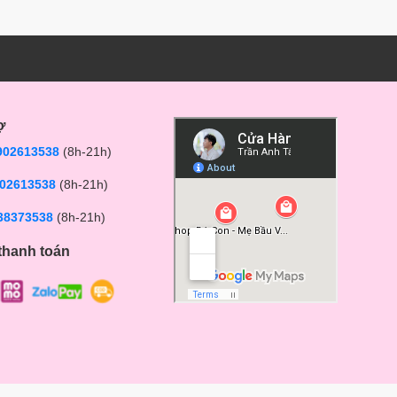
ợ
902613538
(8h-21h)
02613538
(8h-21h)
38373538
(8h-21h)
thanh toán