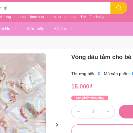
et trung
hut sua
ham sua
quan ao
pha sua
UV
fatz baby
ãi Hot
Giới thiệu
Hỗ Trợ
Vòng dâu tằm cho bé
Thương hiệu:
0
Mã sản phẩm:
15.000₫