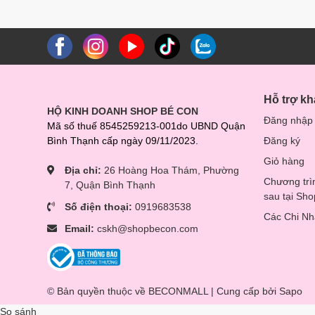
Hỗ trợ k
HỘ KINH DOANH SHOP BÉ CON
Đăng nhập
Mã số thuế 8545259213-001do UBND Quận
Bình Thạnh cấp ngày 09/11/2023.
Đăng ký
Giỏ hàng
Địa chỉ:
26 Hoàng Hoa Thám, Phường
Chương trì
7, Quận Bình Thạnh
sau tại Sh
Số điện thoại:
0919683538
Các Chi N
Email:
cskh@shopbecon.com
© Bản quyền thuộc về BECONMALL | Cung cấp bởi
Sapo
So sánh