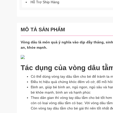
Hỗ Trợ Ship Hàng
MÔ TẢ SẢN PHẨM
Vòng dâu là món quà ý nghĩa vào dịp đầy tháng, sinh
an, khỏe mạnh.
Tác dụng của vòng dâu tằ
Có thể dùng vòng tay dâu tằm cho bé để tránh ta m
Điều trị hiệu quả chứng khóc đêm vô cớ, đổ mồ h
Định an, giúp bé bình an, ngủ ngon, ngủ sâu và hạn 
bé khỏe mạnh, bình an và hạnh phúc
Theo dân gian thì vòng tay dâu tằm cho bé tốt hơn
còn có loại vòng dâu tằm có bạc. Với vòng dâu tằm c
Còn vòng tay dâu tằm cho bé gái thì nên tốt nhất đe