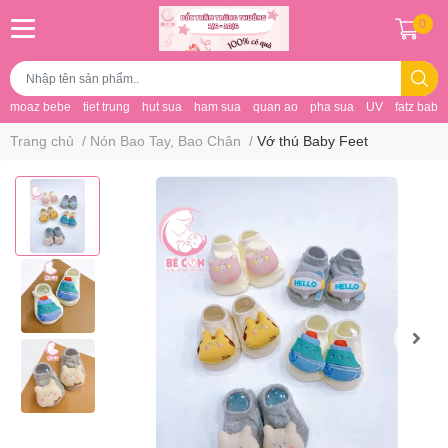
0
moaz bebe
tiet trung
hut sua
ham sua
quan ao
pha sua
UV
fatz baby
Trang chủ
/
Nón Bao Tay, Bao Chân
/
Vớ thú Baby Feet