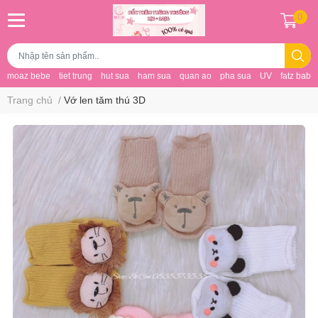
0
moaz bebe
tiet trung
hut sua
ham sua
quan ao
pha sua
UV
fatz baby
Trang chủ
/
Vớ len tăm thú 3D