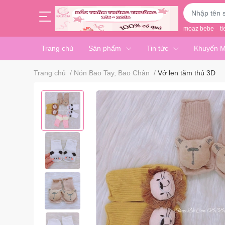
moaz bebe
ti
Trang chủ
Sản phẩm
Tin tức
Khuyến M
Trang chủ
/
Nón Bao Tay, Bao Chân
/
Vớ len tăm thú 3D