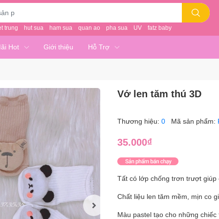
et trung
hut sua
ham sua
quan ao
pha sua
UV
fatz baby
ãi Hot
Giới thiệu
Hỗ Trợ
Vớ len tăm thú 3D
Thương hiệu:
0
Mã sản phẩm:
35.000₫
Tất có lớp chống trơn trượt giúp 
Chất liệu len tăm mềm, mịn co gi
Màu pastel tạo cho những chiếc 