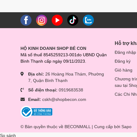
Hỗ trợ k
HỘ KINH DOANH SHOP BÉ CON
Đăng nhập
Mã số thuế 8545259213-001do UBND Quận
Bình Thạnh cấp ngày 09/11/2023.
Đăng ký
Giỏ hàng
Địa chỉ:
26 Hoàng Hoa Thám, Phường
Chương trì
7, Quận Bình Thạnh
sau tại Sh
Số điện thoại:
0919683538
Các Chi N
Email:
cskh@shopbecon.com
© Bản quyền thuộc về BECONMALL | Cung cấp bởi
Sapo
So sánh