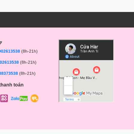
ợ
902613538
(8h-21h)
02613538
(8h-21h)
38373538
(8h-21h)
thanh toán