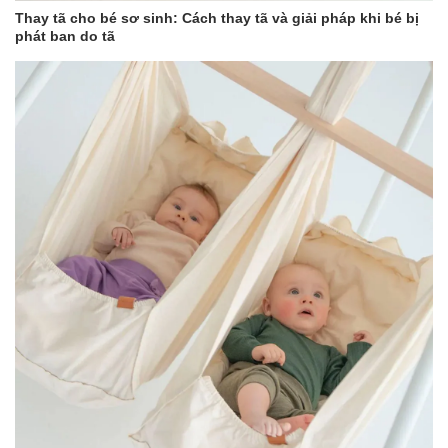
Thay tã cho bé sơ sinh: Cách thay tã và giải pháp khi bé bị
phát ban do tã
Đặc điểm nổi bật của
Ủ kén sợi
tre Uala
Sản phẩm được dệt từ 100% vải sợi tre đặc tính
Giúp cho việc hút ẩm siêu nhanh so với sản phẩm làm từ
chát liệu cotton, lên đến 60%
Bề mặt sợi tre có lớp kháng khuẩn ưu việt, hạn chế bụi
bám và vi khuẩn phát triển
Quá trình sản xuất với dây chuyền hiện đại, nói không với
hóa chất độc hại. Hiệu quả làm thân thiện với môi trường
và bé sử dụng
Chất lượng vải tốt, mềm mại, không xù lông sau khi giặt
Ủ kén sợi tre Uala
được làm từ những vải sợi tre lên màu
tự nhên. Tránh trường hợp bị ra màu, vẩy bẩn
- Tác dụng: Dùng để quấn bé, hay ủ bé khi ngủ hoặc lúc mẹ cần
đưa trẻ ra ngoài