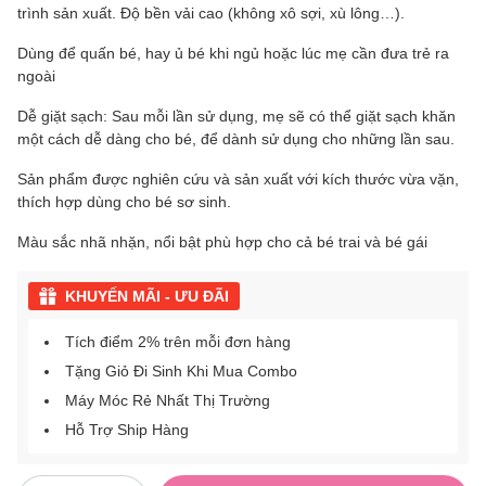
trình sản xuất. Độ bền vải cao (không xô sợi, xù lông…).
Dùng để quấn bé, hay ủ bé khi ngủ hoặc lúc mẹ cần đưa trẻ ra
ngoài
Dễ giặt sạch: Sau mỗi lần sử dụng, mẹ sẽ có thể giặt sạch khăn
một cách dễ dàng cho bé, để dành sử dụng cho những lần sau.
Sản phẩm được nghiên cứu và sản xuất với kích thước vừa vặn,
thích hợp dùng cho bé sơ sinh.
Màu sắc nhã nhặn, nổi bật phù hợp cho cả bé trai và bé gái
KHUYẾN MÃI - ƯU ĐÃI
Tích điểm 2% trên mỗi đơn hàng
Tặng Giỏ Đi Sinh Khi Mua Combo
Máy Móc Rẻ Nhất Thị Trường
Hỗ Trợ Ship Hàng