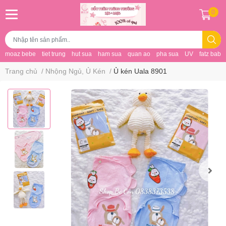
0
moaz bebe
tiet trung
hut sua
ham sua
quan ao
pha sua
UV
fatz baby
Trang chủ
/
Nhộng Ngủ, Ủ Kén
/
Ủ kén Uala 8901