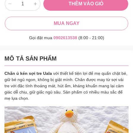
THÊM VÀO GIỎ
MUA NGAY
Gọi đặt mua
0902613538
(8:00 - 21:00)
MÔ TẢ SẢN PHẨM
Chăn ủ kén sợi tre Uala
với thiết kế tiện lợi để mẹ quấn chặt bé,
giữ bé ngủ ngon, không bị giật mình. Chăn được may từ sợi vải
tre với đặc tính thoáng mát, hút ẩm, kháng khuẩn mang lại cảm
giác dễ chịu, giữ giấc ngủ sâu. Sản phẩm có nhiều màu sắc để
mẹ lựa chọn.