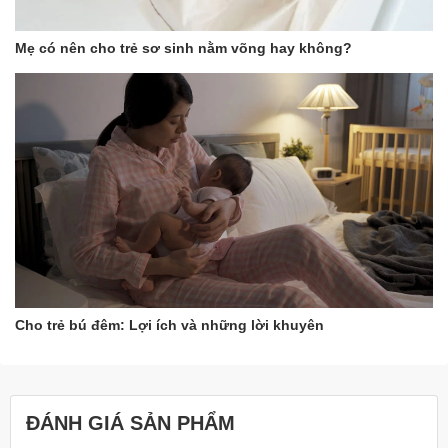
- Khóa dính tiện lợi, giúp mẹ dễ dàng quấn và cố định được mà
không mất thời gian như các loại khăn ủ khác
Mẹ có nên cho trẻ sơ sinh nằm võng hay không?
- Màu sắc nhã nhặn, nổi bật phù hợp cho cả bé trai và bé gái
Cho trẻ bú đêm: Lợi ích và những lời khuyên
ĐÁNH GIÁ SẢN PHẨM