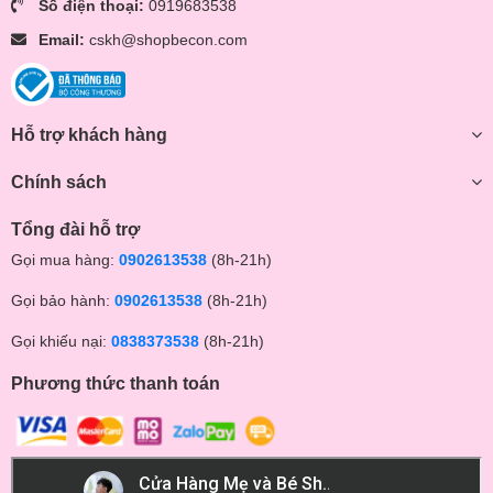
Số điện thoại:
0919683538
Email:
cskh@shopbecon.com
Hỗ trợ khách hàng
Chính sách
Tổng đài hỗ trợ
Gọi mua hàng:
0902613538
(8h-21h)
Gọi bảo hành:
0902613538
(8h-21h)
Gọi khiếu nại:
0838373538
(8h-21h)
*** Tất cả sản phẩm của Shop Bé Con đều là hàng chính
hãng 100%, đảm bảo chất lượng. Có đầy đủ giấy Bảo hành
Phương thức thanh toán
chính hãng ***
** Tham quan Fanpage của Shop tại đây:
https://www.facebook.com/beconmall