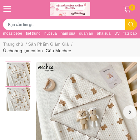
0
moaz bebe
tiet trung
hut sua
ham sua
quan ao
pha sua
UV
fatz baby
Trang chủ
/
Sản Phẩm Giảm Giá
/
Ủ choàng lụa cotton- Gấu Mochee