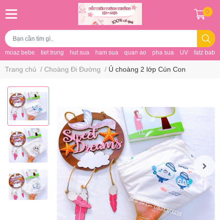
0
moaz bebe
tiet trung
hut sua
ham sua
quan ao
pha sua
UV
fatz baby
Trang chủ
/
Choàng Đi Đường
/
Ủ choàng 2 lớp Cún Con