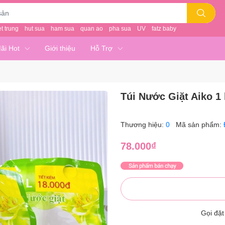
et trung
hut sua
ham sua
quan ao
pha sua
UV
fatz baby
ãi Hot
Giới thiệu
Hỗ Trợ
Túi Nước Giặt Aiko 1 l
Thương hiệu:
0
Mã sản phẩm:
78.000₫
Gọi đặ