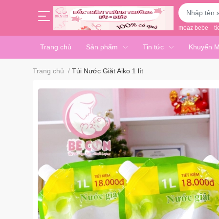
moaz bebe
ti
Trang chủ
Sản phẩm
Tin tức
Khuyến M
Trang chủ
/
Túi Nước Giặt Aiko 1 lít