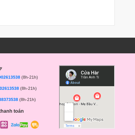
ợ
902613538
(8h-21h)
02613538
(8h-21h)
38373538
(8h-21h)
thanh toán