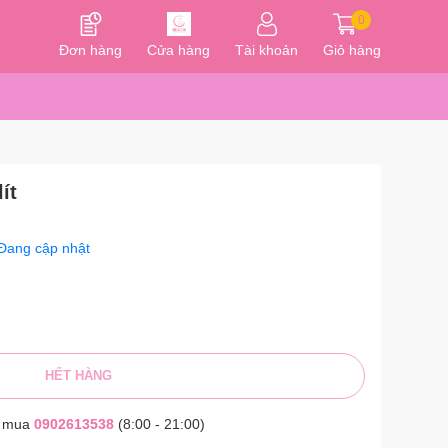
0
Đơn hàng
Cửa hàng
Tài khoản
Giỏ hàng
ít
Đang cập nhật
HẾT HÀNG
t mua
0902613538
(8:00 - 21:00)