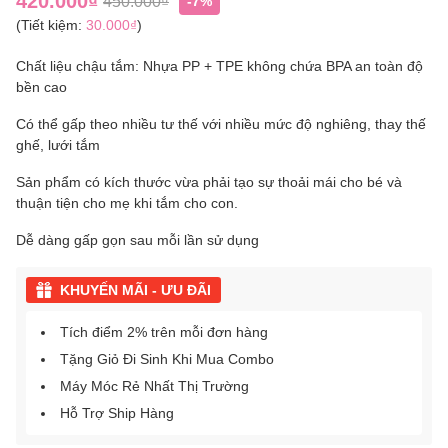
420.000₫
450.000₫
-7%
(Tiết kiệm:
30.000₫
)
Chất liệu chậu tắm: Nhựa PP + TPE không chứa BPA an toàn độ
bền cao
Có thể gấp theo nhiều tư thế với nhiều mức độ nghiêng, thay thế
ghế, lưới tắm
Sản phẩm có kích thước vừa phải tạo sự thoải mái cho bé và
thuận tiện cho mẹ khi tắm cho con.
Dễ dàng gấp gọn sau mỗi lần sử dụng
KHUYẾN MÃI - ƯU ĐÃI
Tích điểm 2% trên mỗi đơn hàng
Tặng Giỏ Đi Sinh Khi Mua Combo
Máy Móc Rẻ Nhất Thị Trường
Hỗ Trợ Ship Hàng