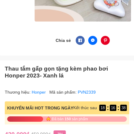
Chia sẻ
Thau tắm gấp gọn tặng kèm phao bơi
Honper 2023- Xanh lá
Thương hiệu:
Honper
Mã sản phẩm:
PVN2339
:
:
Kết thúc sau
KHUYẾN MÃI HOT TRONG NGÀY
18
16
37
Đã bán
150
sản phẩm