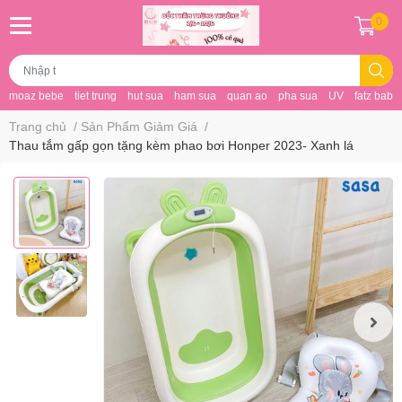
0
moaz bebe
tiet trung
hut sua
ham sua
quan ao
pha sua
UV
fatz baby
Trang chủ
/
Sản Phẩm Giảm Giá
/
Thau tắm gấp gọn tặng kèm phao bơi Honper 2023- Xanh lá