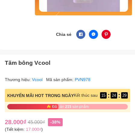
Chia sẻ
Tăm bông Vcool
Thương hiệu:
Vcool
Mã sản phẩm:
PVN978
:
:
Kết thúc sau
KHUYẾN MÃI HOT TRONG NGÀY
15
24
29
Đã bán
215
sản phẩm
28.000₫
45.000₫
-38%
(Tiết kiệm:
17.000₫
)