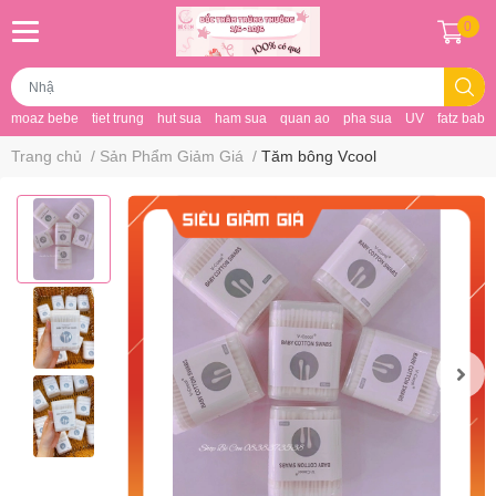
0
moaz bebe
tiet trung
hut sua
ham sua
quan ao
pha sua
UV
fatz baby
Trang chủ
/
Sản Phẩm Giảm Giá
/
Tăm bông Vcool