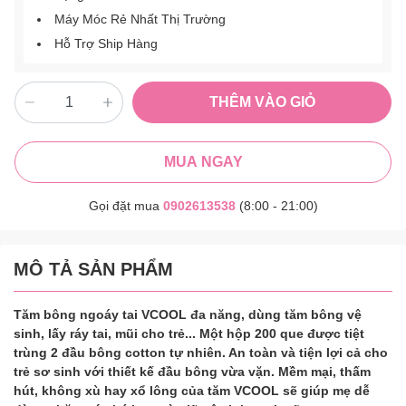
Máy Móc Rẻ Nhất Thị Trường
Hỗ Trợ Ship Hàng
THÊM VÀO GIỎ
MUA NGAY
Gọi đặt mua
0902613538
(8:00 - 21:00)
MÔ TẢ SẢN PHẨM
Tăm bông ngoáy tai VCOOL đa năng, dùng tăm bông vệ
sinh, lấy ráy tai, mũi cho trẻ... Một hộp 200 que được tiệt
trùng 2 đầu bông cotton tự nhiên. An toàn và tiện lợi cả cho
trẻ sơ sinh với thiết kế đầu bông vừa vặn. Mềm mại, thấm
hút, không xù hay xổ lông của tăm VCOOL sẽ giúp mẹ dễ