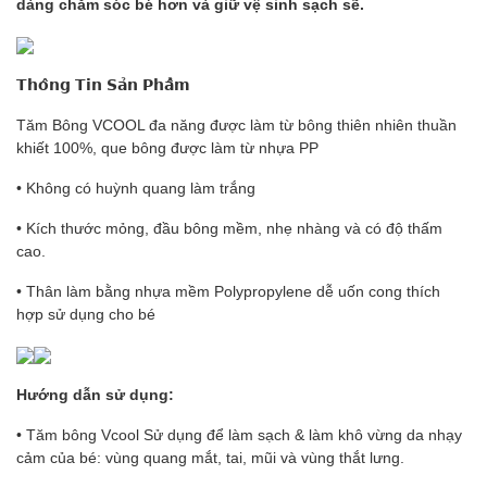
dàng chăm sóc bé hơn và giữ vệ sinh sạch sẽ.
𝗧𝗵𝗼̂𝗻𝗴 𝗧𝗶𝗻 𝗦𝗮̉𝗻 𝗣𝗵𝗮̂̉𝗺
Tăm Bông VCOOL đa năng được làm từ bông thiên nhiên thuần
khiết 100%, que bông được làm từ nhựa PP
• Không có huỳnh quang làm trắng
• Kích thước mỏng, đầu bông mềm, nhẹ nhàng và có độ thấm
cao.
• Thân làm bằng nhựa mềm Polypropylene dễ uốn cong thích
hợp sử dụng cho bé
Hướng dẫn sử dụng:
• Tăm bông Vcool Sử dụng để làm sạch & làm khô vừng da nhạy
cảm của bé: vùng quang mắt, tai, mũi và vùng thắt lưng.