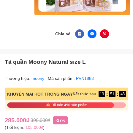
Chia sẻ
Tã quần Moony Natural size L
Thương hiệu:
moony
Mã sản phẩm:
PVN1883
:
:
Kết thúc sau
KHUYẾN MÃI HOT TRONG NGÀY
13
51
43
Đã bán
450
sản phẩm
285.000₫
390.000₫
-27%
(Tiết kiệm:
105.000₫
)