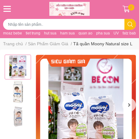
0
moaz bebe
tiet trung
hut sua
ham sua
quan ao
pha sua
UV
fatz baby
Trang chủ
/
Sản Phẩm Giảm Giá
/
Tã quần Moony Natural size L