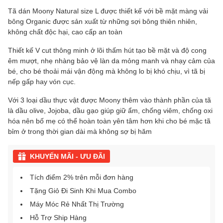
Tã dán Moony Natural size L được thiết kế với bề mặt màng vải
bông Organic được sản xuất từ những sợi bông thiên nhiên,
không chất độc hại, cao cấp an toàn
Thiết kế V cut thông minh ở lõi thấm hút tạo bề mặt và độ cong
êm mượt, nhẹ nhàng bảo vệ làn da mỏng manh và nhạy cảm của
bé, cho bé thoải mái vận động mà không lo bị khó chịu, vì tã bị
nếp gấp hay vón cục.
Với 3 loại dầu thực vật được Moony thêm vào thành phần của tã
là dầu olive, Jojoba, dầu gạo giúp giữ ẩm, chống viêm, chống oxi
hóa nên bố mẹ có thể hoàn toàn yên tâm hơn khi cho bé mặc tã
bỉm ở trong thời gian dài mà không sợ bị hăm
KHUYẾN MÃI - ƯU ĐÃI
Tích điểm 2% trên mỗi đơn hàng
Tặng Giỏ Đi Sinh Khi Mua Combo
Máy Móc Rẻ Nhất Thị Trường
Hỗ Trợ Ship Hàng