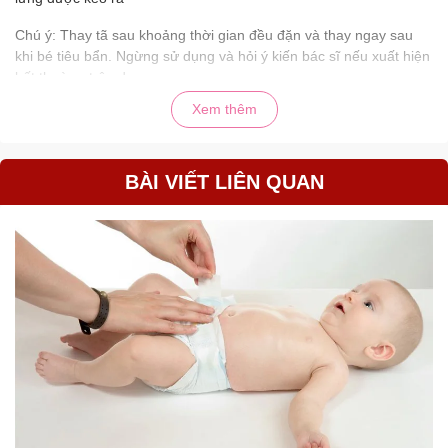
Chú ý: Thay tã sau khoảng thời gian đều đặn và thay ngay sau
khi bé tiêu bẩn. Ngừng sử dụng và hỏi ý kiến bác sĩ nếu xuất hiện
bất thường trên da.
Xem thêm
Hạn sử dụng: 4 năm kể từ ngày sản xuất
BÀI VIẾT LIÊN QUAN