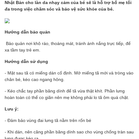
Nhật Bản cho làn da nhạy cảm của bé sẽ là hỗ trợ bố mẹ tối
đa trong việc chăm sóc và bảo vệ sức khỏe của bé.
Hướng dẫn bảo quản
Bảo quản nơi khô ráo, thoáng mát, tránh ánh nắng trực tiếp, để
xa tầm tay trẻ em.
Hướng dẫn sử dụng
- Mặt sau tã có miếng dán cố định. Mở miếng tã mới và tròng vào
chân bé, kéo cao ngang hông.
- Kéo chắc tay phần băng dính để tã vừa thật khít. Phần lưng
hoàn toàn có thể co giãn nên mẹ không phải lo tã ôm quá chặt.
Lưu ý:
- Đảm bảo vùng đai lưng tã nằm trên rốn bé
- Khi dán, nên căng phần băng dính sao cho vùng chống tràn sau
lưng được kéo ra