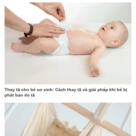
⭐️⭐️⭐️⭐️⭐️ (5/5)
Tã Merries Size L dán và quần nhận được nhiều đánh giá tích
cực từ các bà mẹ nhờ những ưu điểm nổi bật:
Mềm mại và thoáng khí:
Chất liệu vải không dệt cao cấp
mang lại sự êm ái cho làn da nhạy cảm của bé.
Thấm hút vượt trội:
Lõi thấm hút siêu nhanh và giữ khô
ráo lên đến 12 giờ.
Thiết kế thông minh:
Băng dán dễ điều chỉnh và kiểu
quần tiện lợi giúp tã luôn ôm sát vừa vặn mà không gây
khó chịu.
Chống hăm:
Độ thoáng khí cao giúp giảm thiểu tình trạng
hăm tã.
Thay tã cho bé sơ sinh: Cách thay tã và giải pháp khi bé bị
phát ban do tã
🌟 Cách sử dụng
Tã Merries Size L Dán:
Chuẩn bị tã: