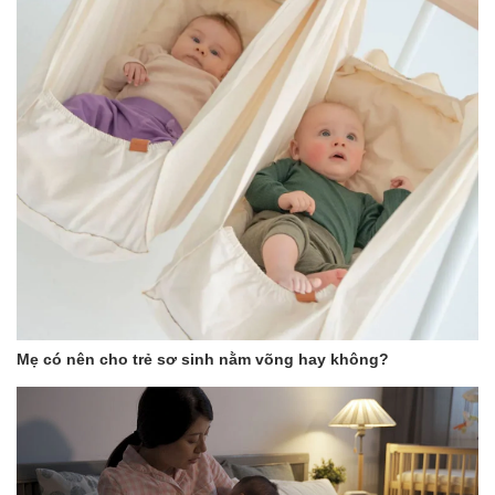
Mở tã ra, kéo băng dán hai bên để tã phẳng.
Mặc tã cho bé:
Đặt bé nằm ngửa, đặt phần sau của tã dưới mông
bé.
Kéo phần trước của tã lên, điều chỉnh sao cho vừa
vặn với bụng bé.
Dán hai băng dán hai bên sao cho tã ôm sát mà
không quá chặt.
Kiểm tra:
Đảm bảo băng dán và tã không quá chặt để bé có
thể di chuyển thoải mái.
Tã Merries Size L Quần:
Chuẩn bị tã:
Mẹ có nên cho trẻ sơ sinh nằm võng hay không?
Mở tã ra, kéo giãn phần eo và chân để dễ mặc cho
bé.
Mặc tã cho bé:
Đặt bé nằm ngửa hoặc đứng, luồn chân bé vào hai lỗ