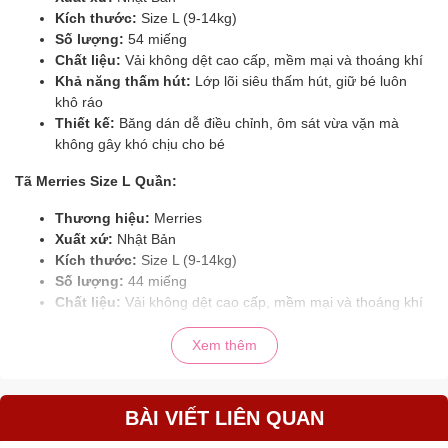
Kích thước:
Size L (9-14kg)
Số lượng:
54 miếng
Chất liệu:
Vải không dệt cao cấp, mềm mại và thoáng khí
Khả năng thấm hút:
Lớp lõi siêu thấm hút, giữ bé luôn
khô ráo
Thiết kế:
Băng dán dễ điều chỉnh, ôm sát vừa vặn mà
không gây khó chịu cho bé
Tã Merries Size L Quần:
Thương hiệu:
Merries
Xuất xứ:
Nhật Bản
Kích thước:
Size L (9-14kg)
Số lượng:
44 miếng
Chất liệu:
Vải không dệt cao cấp, mềm mại và thoáng khí
Khả năng thấm hút:
Lớp lõi siêu thấm hút, giữ bé luôn
khô ráo
Xem thêm
Thiết kế:
Kiểu quần tiện lợi, dễ mặc, dễ tháo, phù hợp cho
bé năng động
BÀI VIẾT LIÊN QUAN
🌟 Đánh giá sản phẩm