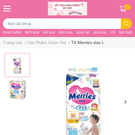
0
moaz bebe
tiet trung
hut sua
ham sua
quan ao
pha sua
UV
fatz baby
Trang chủ
/
Sản Phẩm Giảm Giá
/
Tã Merries size L