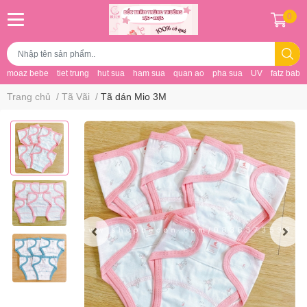
0
moaz bebe
tiet trung
hut sua
ham sua
quan ao
pha sua
UV
fatz baby
Trang chủ
/
Tã Vãi
/
Tã dán Mio 3M