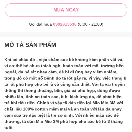
MUA NGAY
Gọi đặt mua
0902613538
(8:00 - 21:00)
MÔ TẢ SẢN PHẨM
Khi bé chào đời, việc chăm sóc bé không kém phần vất vả,
vì cơ thể bé chưa thích nghi hoàn toàn với môi trường bên
ngoài, da bé rất nhạy cảm, dễ bị dị ứng hay viêm nhiễm,
trong đó có một số bệnh do tã lót gây ra. Vì vậy, việc trang bị
tã lót phù hợp cho bé là vô cùng cần thiết. Với tã vải truyền
thống thì thông thoáng, bền, giá cả phù hợp, dùng được
nhiều lần, tính an toàn cao, ít bị kích ứng da, dễ phát hiện
trẻ khi tiểu tiện. Chính vì vậy tã dán tiện lợi Mio Mio 3M với
chất liệu 100% cotton mềm mại và an toàn với làn da nhạy
cảm của trẻ đặc biệt là trẻ sơ sinh. Với nhiều màu sắc dễ
thương, tã dán Mio Mio 3M phù hợp cho các bé từ 3 tháng
tuổi.