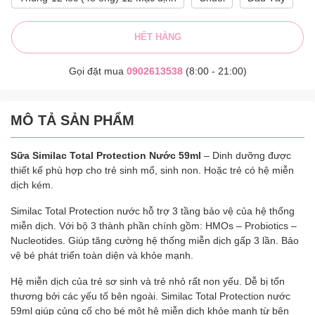
HẾT HÀNG
Gọi đặt mua
0902613538
(8:00 - 21:00)
MÔ TẢ SẢN PHẨM
Sữa Similac Total Protection Nước 59ml
– Dinh dưỡng được
thiết kế phù hợp cho trẻ sinh mổ, sinh non. Hoặc trẻ có hệ miễn
dịch kém.
Similac Total Protection nước hỗ trợ 3 tầng bảo vệ của hệ thống
miễn dịch. Với bộ 3 thành phần chính gồm: HMOs – Probiotics –
Nucleotides. Giúp tăng cường hệ thống miễn dịch gấp 3 lần. Bảo
vệ bé phát triển toàn diện và khỏe mạnh.
Hệ miễn dịch của trẻ sơ sinh và trẻ nhỏ rất non yếu. Dễ bị tổn
thương bởi các yếu tố bên ngoài. Similac Total Protection nước
59ml giúp củng cố cho bé một hệ miễn dịch khỏe mạnh từ bên