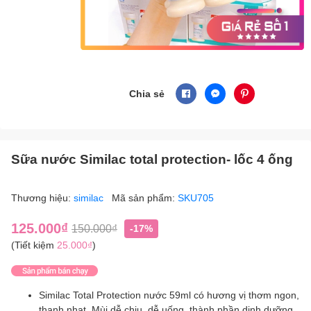
Chia sẻ
Sữa nước Similac total protection- lốc 4 ống
Thương hiệu:
similac
Mã sản phẩm:
SKU705
125.000₫
150.000₫
-17%
(Tiết kiệm
25.000₫
)
Similac Total Protection nước 59ml có hương vị thơm ngon,
thanh nhạt. Mùi dễ chịu, dễ uống, thành phần dinh dưỡng