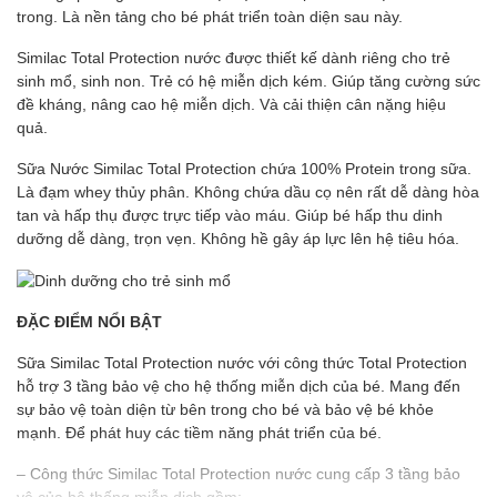
trong. Là nền tảng cho bé phát triển toàn diện sau này.
Similac Total Protection nước được thiết kế dành riêng cho trẻ
sinh mổ, sinh non. Trẻ có hệ miễn dịch kém. Giúp tăng cường sức
đề kháng, nâng cao hệ miễn dịch. Và cải thiện cân nặng hiệu
quả.
Sữa Nước Similac Total Protection chứa 100% Protein trong sữa.
Là đạm whey thủy phân. Không chứa dầu cọ nên rất dễ dàng hòa
tan và hấp thụ được trực tiếp vào máu. Giúp bé hấp thu dinh
dưỡng dễ dàng, trọn vẹn. Không hề gây áp lực lên hệ tiêu hóa.
ĐẶC ĐIỂM NỔI BẬT
Sữa Similac Total Protection nước với công thức Total Protection
hỗ trợ 3 tầng bảo vệ cho hệ thống miễn dịch của bé. Mang đến
sự bảo vệ toàn diện từ bên trong cho bé và bảo vệ bé khỏe
mạnh. Để phát huy các tiềm năng phát triển của bé.
– Công thức Similac Total Protection nước cung cấp 3 tầng bảo
vệ của hệ thống miễn dịch gồm: