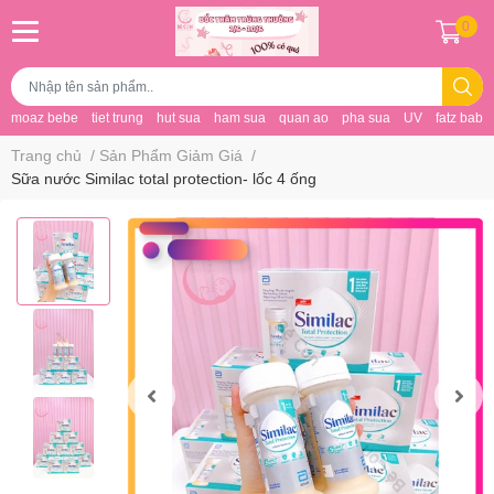
0
moaz bebe
tiet trung
hut sua
ham sua
quan ao
pha sua
UV
fatz baby
Trang chủ
/
Sản Phẩm Giảm Giá
/
Sữa nước Similac total protection- lốc 4 ống