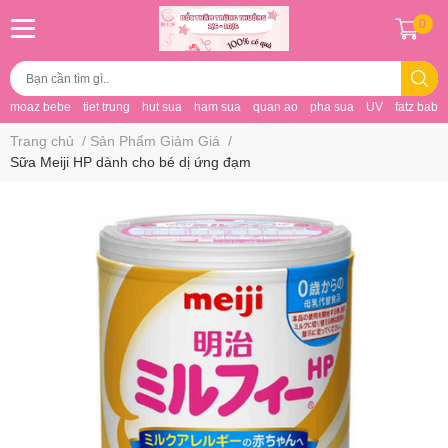
0
moaz bebe
tiet trung
hut sua
ham sua
quan ao
pha sua
UV
fatz baby
Trang chủ
/
Sản Phẩm Giảm Giá
/
Sữa Meiji HP dành cho bé dị ứng đạm