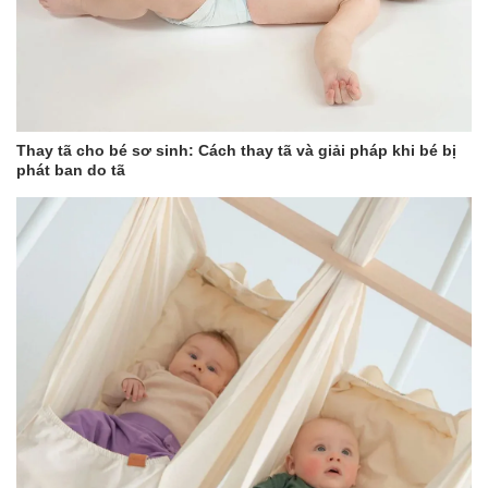
cho sinh hoạt hằng ngày và sự phát triển của trẻ: Như các
loại sữa công thức khác, Meiji HP được các nhà sản xuất
thiết kế với công thức độc quyền giúp hỗ trợ mẹ bổ sung
đầy đủ các loại dưỡng chất cần thiết cho trẻ với tỷ lệ cứ
100g sữa bột Meiji HP giúp cung cấp cho trẻ tới 462 Calo.
Từ đó, giúp các bé hoàn toàn có thể bắt kịp đà tăng trưởng
cùng các bạn đồng trang lứa và câu trả lời là có khi mẹ hỏi:
Thay tã cho bé sơ sinh: Cách thay tã và giải pháp khi bé bị
“Cho trẻ uống sữa Meiji HP có tăng cân không?”.
phát ban do tã
Không chỉ giúp trẻ phát triển về mặt thể chất, sữa còn hỗ
trợ bé phát triển về trí tuệ. Sữa Meiji HP thanh chứa lượng
canxi cao và hàm lượng vitamin D, Magie và Photpho vừa
đủ giúp bảo vệ hệ xương của trẻ chắc khỏe từ bên trong
đồng thời phòng ngừa bệnh còi xương ở trẻ. Ngoài ra,
trong sữa còn có DHA, α - linolenic acid và acid linoleic,... là
các chất quan trọng và cần thiết cho sự phát triển về mặt trí
não, khả năng nhận thức và quan sát của trẻ.
Bảo vệ tốt hệ tiêu hóa “non nớt” của trẻ. Sữa Meiji HP vinh
hạnh được công nhận là không chứa Lactose mà thay
bằng Fructo-oligosaccharide và nucleotide giúp chăm sóc
hệ tiêu hóa của bé khỏe mạnh, hạn chế các bệnh về hệ