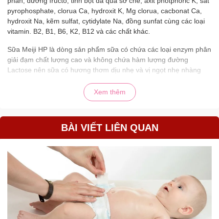
phân, đường fructo, tinh bột đã qua sơ chế, axit photphoric K, sắt
pyrophosphate, clorua Ca, hydroxit K, Mg clorua, cacbonat Ca,
hydroxit Na, kẽm sulfat, cytidylate Na, đồng sunfat cùng các loại
vitamin. B2, B1, B6, K2, B12 và các chất khác.
Sữa Meiji HP là dòng sản phẩm sữa có chứa các loại enzym phân
giải đạm chất lượng cao và không chứa hàm lượng đường
Lactose nên sữa có hương thơm dịu nhẹ và vị ngọt nhẹ nhàng
không kém phần cuốn hút. Vì thế câu trả lời của câu hỏi: “Sữa
Meiji HP có dễ uống không?” thì đáp án sẽ là “CÓ”.
Xem thêm
1.2. Công dụng của sữa Meiji
BÀI VIẾT LIÊN QUAN
HP
Tìm hiểu về công dụng của sữa là những thông tin hàng đầu
được các mẹ quan tâm khi mua bất một sản phẩm nào cho trẻ
nói chung và cho sữa nói riêng. Cả sữa Meiji HP dạng thanh và
dạng lon 850g đều có nhiều công dụng nổi bật như sau:
Cung cấp đầy đủ chất dinh dưỡng và năng lượng thiết yếu