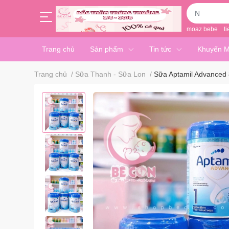
moaz bebe
ti
Trang chủ
Sản phẩm
Tin tức
Khuyến M
Trang chủ
/
Sữa Thanh - Sữa Lon
/
Sữa Aptamil Advanced 