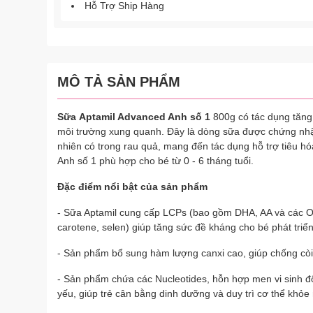
Hỗ Trợ Ship Hàng
MÔ TẢ SẢN PHẨM
Sữa Aptamil Advanced Anh số 1
800g có tác dụng tăng 
môi trường xung quanh. Đây là dòng sữa được chứng nhận
nhiên có trong rau quả, mang đến tác dụng hỗ trợ tiêu h
Anh số 1 phù hợp cho bé từ 0 - 6 tháng tuổi.
Đặc điểm nổi bật của sản phẩm
- Sữa Aptamil cung cấp LCPs (bao gồm DHA, AA và các Om
carotene, selen) giúp tăng sức đề kháng cho bé phát triển
- Sản phẩm bổ sung hàm lượng canxi cao, giúp chống còi
- Sản phẩm chứa các Nucleotides, hỗn hợp men vi sinh 
yếu, giúp trẻ cân bằng dinh dưỡng và duy trì cơ thể khỏe