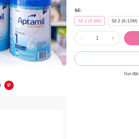
Số:
Số 1 (0-6M)
Số 2 (6-12M)
Gọi đặ