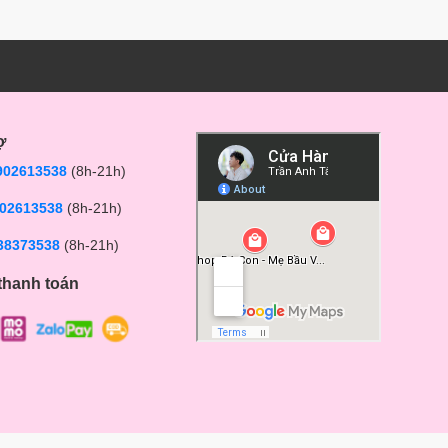
ợ
902613538
(8h-21h)
02613538
(8h-21h)
38373538
(8h-21h)
thanh toán