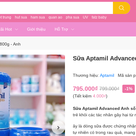
et trung
hut sua
ham sua
quan ao
pha sua
UV
fatz baby
ãi Hot
Giới thiệu
Hỗ Trợ
800g - Anh
Sữa Aptamil Advance
Thương hiệu:
Aptamil
Mã sản 
795.000₫
799.000₫
-1%
(Tiết kiệm
4.000₫
)
Sữa Aptamil Advanced Anh số
trẻ khỏi các tác nhân gây hại từ
ây là dòng sữa được chứng nhận 
tự nhiên có trong rau quả, mang 