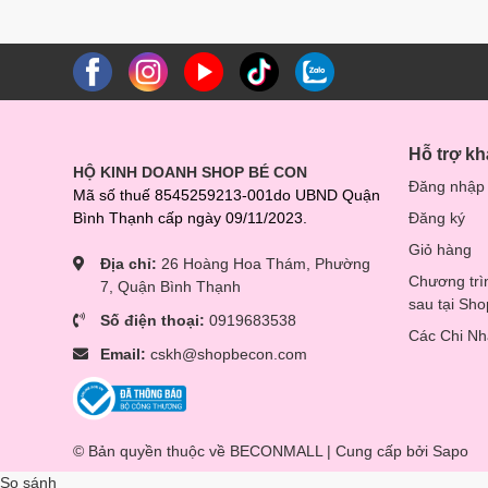
Hỗ trợ k
HỘ KINH DOANH SHOP BÉ CON
Đăng nhập
Mã số thuế 8545259213-001do UBND Quận
Bình Thạnh cấp ngày 09/11/2023.
Đăng ký
Giỏ hàng
Địa chỉ:
26 Hoàng Hoa Thám, Phường
Chương trì
7, Quận Bình Thạnh
sau tại Sh
Số điện thoại:
0919683538
Các Chi N
Email:
cskh@shopbecon.com
© Bản quyền thuộc về BECONMALL | Cung cấp bởi
Sapo
So sánh