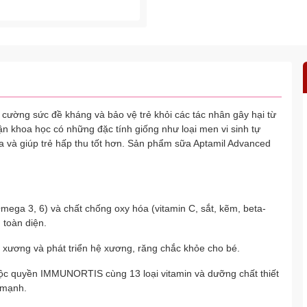
cường sức đề kháng và bảo vệ trẻ khỏi các tác nhân gây hại từ
 khoa học có những đặc tính giống như loại men vi sinh tự
óa và giúp trẻ hấp thu tốt hơn. Sản phẩm sữa Aptamil Advanced
ega 3, 6) và chất chống oxy hóa (vitamin C, sắt, kẽm, beta-
 toàn diện.
 xương và phát triển hệ xương, răng chắc khỏe cho bé.
độc quyền IMMUNORTIS cùng 13 loại vitamin và dưỡng chất thiết
 mạnh.