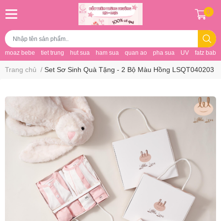
0
moaz bebe
tiet trung
hut sua
ham sua
quan ao
pha sua
UV
fatz baby
Trang chủ
/
Set Sơ Sinh Quà Tặng - 2 Bộ Màu Hồng LSQT040203