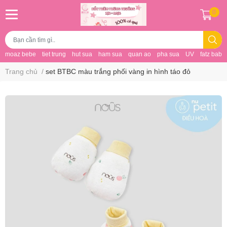
0
moaz bebe
tiet trung
hut sua
ham sua
quan ao
pha sua
UV
fatz baby
Trang chủ
/
set BTBC màu trắng phối vàng in hình táo đỏ