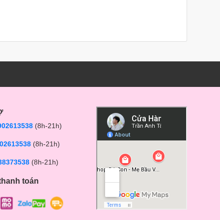
ợ
902613538
(8h-21h)
02613538
(8h-21h)
38373538
(8h-21h)
thanh toán