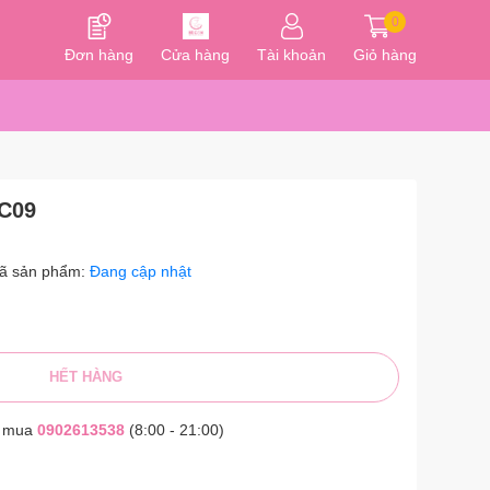
0
Đơn hàng
Cửa hàng
Tài khoản
Giỏ hàng
BC09
ã sản phẩm:
Đang cập nhật
HẾT HÀNG
t mua
0902613538
(8:00 - 21:00)