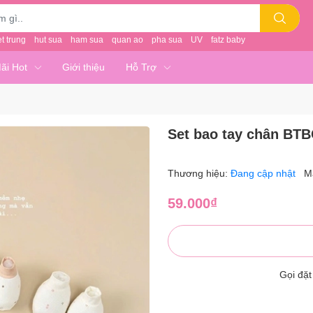
et trung
hut sua
ham sua
quan ao
pha sua
UV
fatz baby
ãi Hot
Giới thiệu
Hỗ Trợ
Set bao tay chân BT
Thương hiệu:
Đang cập nhật
M
59.000₫
Gọi đặ