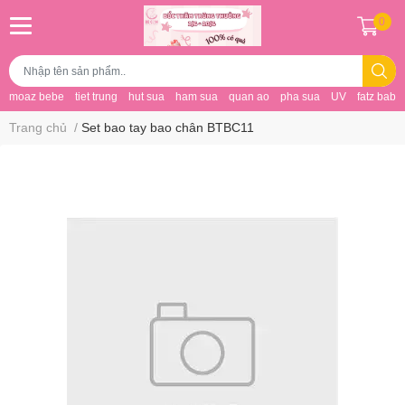
0
moaz bebe
tiet trung
hut sua
ham sua
quan ao
pha sua
UV
fatz baby
Trang chủ
/
Set bao tay bao chân BTBC11