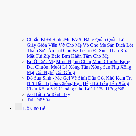
Chuẩn Bị Đi Sinh -Mẹ
BVS, Bằng Quần
Quần Lót
Giấy
Giòn Viên
Vớ Cho Mẹ
Vớ Cho Mẹ
Sản Dịch
Lót
Thấm Sữa
Áo Lót Cho Bé Ti
Giỏ Đi Sinh
Thau Rửa
Mặt
Túi Zíp
Balo Bỉm
Khăn Tắm Cho Mẹ
Bộ Ở Cử - Mẹ
Muối Ngâm Chân
Muối Chườm Bụng
Đai Chườm Muối
Lá Xông Tắm
Xông Sản Phụ
Xông
Mặt
Cốt Nghệ
Cốt Gừng
Đồ Sau Sinh - Mẹ
Gel Vệ Sinh
Dầu Gội Khô
Kem Trị
Nứt Đầu Ti
Dầu Chống Rạn
Bếp Hơ Trầu
Lều Xông
Chậu Xông VK
Choàng Cho Bé Ti
Cốc Hứng Sữa
Áo Hút Sữa Rảnh Tay
Túi Trữ Sữa
Đồ Cho Bé