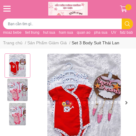
0
moaz bebe
tiet trung
hut sua
ham sua
quan ao
pha sua
UV
fatz baby
Trang chủ
/
Sản Phẩm Giảm Giá
/
Set 3 Body Suit Thái Lan