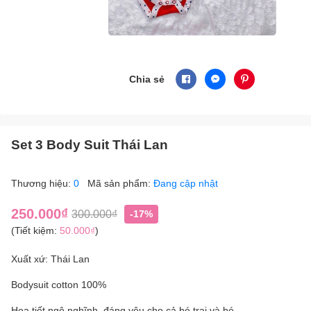
Chia sẻ
Set 3 Body Suit Thái Lan
Thương hiệu:
0
Mã sản phẩm:
Đang cập nhật
250.000₫
300.000₫
-17%
(Tiết kiệm:
50.000₫
)
Xuất xứ: Thái Lan
Bodysuit cotton 100%
Họa tiết ngộ nghĩnh, đáng yêu cho cả bé trai và bé