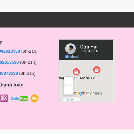
ợ
902613538
(8h-21h)
02613538
(8h-21h)
38373538
(8h-21h)
thanh toán