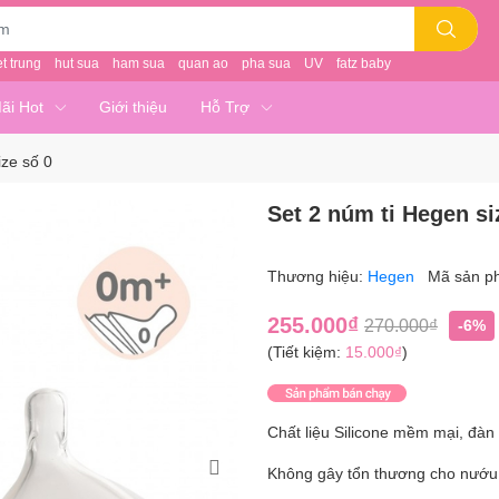
et trung
hut sua
ham sua
quan ao
pha sua
UV
fatz baby
ãi Hot
Giới thiệu
Hỗ Trợ
ize số 0
Set 2 núm ti Hegen si
Thương hiệu:
Hegen
Mã sản p
255.000₫
270.000₫
-6%
(Tiết kiệm:
15.000₫
)
Chất liệu Silicone mềm mại, đàn 
Không gây tổn thương cho nướu 