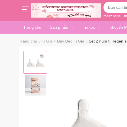
moaz bebe
ti
Trang chủ
Sản phẩm
Tin tức
Khuyến M
Trang chủ
/
Tỉ Giả + Dây Đeo Ti Giả
/
Set 2 núm ti Hegen s