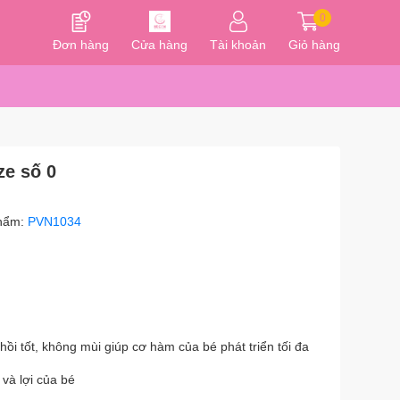
0
Đơn hàng
Cửa hàng
Tài khoản
Giỏ hàng
ze số 0
hẩm:
PVN1034
hồi tốt, không mùi giúp cơ hàm của bé phát triển tối đa
và lợi của bé