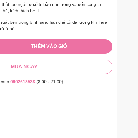
 thắt tạo ngấn ở cổ ti, bầu núm rộng và uốn cong tự
hú, kích thích bé ti
suất bên trong bình sữa, hạn chế tối đa lượng khí thừa
trớ ở bé
THÊM VÀO GIỎ
MUA NGAY
t mua
0902613538
(8:00 - 21:00)