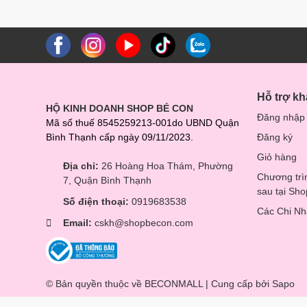
Hỗ trợ k
HỘ KINH DOANH SHOP BÉ CON
Đăng nhập
Mã số thuế 8545259213-001do UBND Quận
Bình Thạnh cấp ngày 09/11/2023.
Đăng ký
Giỏ hàng
Địa chỉ:
26 Hoàng Hoa Thám, Phường
Chương trì
7, Quận Bình Thạnh
sau tại Sh
Số điện thoại:
0919683538
Các Chi N
Email:
cskh@shopbecon.com
© Bản quyền thuộc về BECONMALL | Cung cấp bởi
Sapo
So sánh