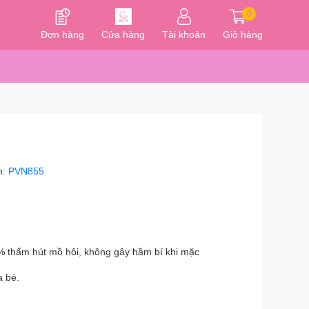
0
Đơn hàng
Cửa hàng
Tài khoản
Giỏ hàng
m:
PVN855
0% thấm hút mồ hôi, không gây hầm bí khi mặc
a bé.