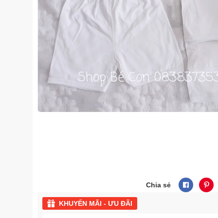
Chia sẻ
KHUYẾN MÃI - ƯU ĐÃI