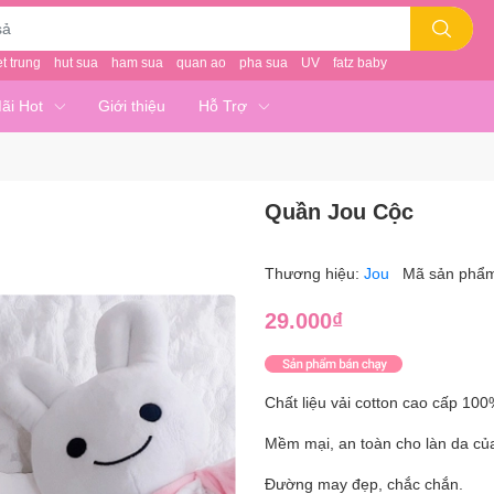
et trung
hut sua
ham sua
quan ao
pha sua
UV
fatz baby
ãi Hot
Giới thiệu
Hỗ Trợ
Quần Jou Cộc
Thương hiệu:
Jou
Mã sản phẩ
29.000₫
Chất liệu vải cotton cao cấp 10
Mềm mại, an toàn cho làn da củ
Đường may đẹp, chắc chắn.