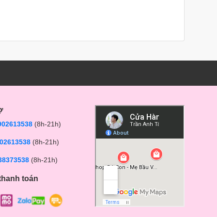
ợ
902613538
(8h-21h)
02613538
(8h-21h)
38373538
(8h-21h)
thanh toán