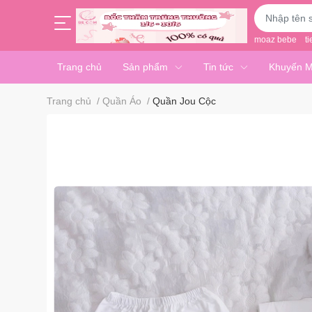
moaz bebe
ti
Trang chủ
Sản phẩm
Tin tức
Khuyến M
Trang chủ
/
Quần Áo
/
Quần Jou Cộc