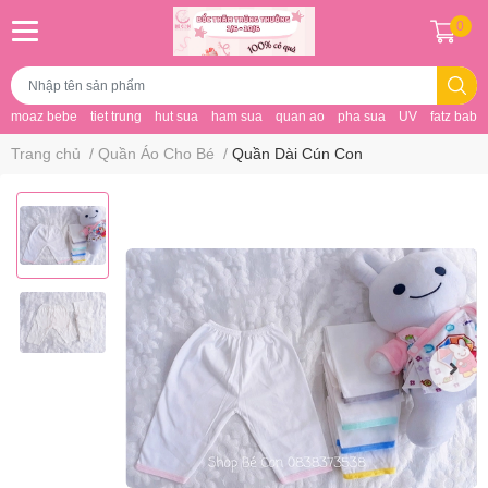
0
moaz bebe
tiet trung
hut sua
ham sua
quan ao
pha sua
UV
fatz baby
Trang chủ
/
Quần Áo Cho Bé
/
Quần Dài Cún Con