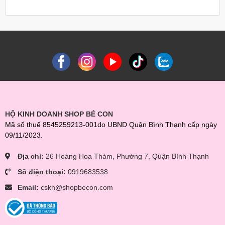
Nhắn tin cho shop để được báo giá tốt và theo dõi các chương
trình khuyến mãi siêu hot nhé!
HỘ KINH DOANH SHOP BÉ CON
Mã số thuế 8545259213-001do UBND Quận Bình Thạnh cấp ngày
09/11/2023.
Địa chỉ:
26 Hoàng Hoa Thám, Phường 7, Quận Bình Thạnh
Số điện thoại:
0919683538
Email:
cskh@shopbecon.com