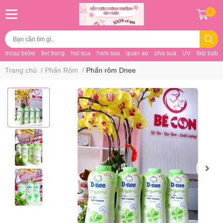
0
moaz bebe
tiet trung
hut sua
ham sua
quan ao
pha sua
UV
fatz baby
Trang chủ
/
Phấn Rôm
/
Phấn rôm Dnee