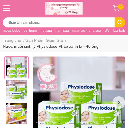
0
moaz bebe
tiet trung
hut sua
ham sua
quan ao
pha sua
UV
fatz baby
Trang chủ
/
Sản Phẩm Giảm Giá
/
Nước muối sinh lý Physiodose Pháp xanh lá - 40 ống