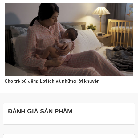
tránh mọi nguy cơ nhiễm trùng tai giữa.
- Để rửa mắt: nhỏ một vài giọt dung dịch vào mỗi mắt, cẩn thận
không để liều duy nhất tiếp xúc với bề mặt của mắt,
lau sạch phần thừa bằng gạc, khăn khô, lặp lại thao tác cho mắt
kia và lau bằng 1 miếng gạc, khăn mới. Trong trường hợp điều trị
bằng thuốc nhỏ mắt, đợi 15 phút trước khi nhỏ thuốc.
- Để rửa tai cho bé: rửa ống tai ngoài bằng nước muối sinh lý,
dùng một lượng nước muối sinh lý cho cả hai tai, lau sạch chất
lỏng dư thừa bằng gạc, khăn khô.
Cho trẻ bú đêm: Lợi ích và những lời khuyên
ĐÁNH GIÁ SẢN PHẨM