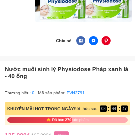
Chia sẻ
Nước muối sinh lý Physiodose Pháp xanh lá
- 40 ống
Thương hiệu:
0
Mã sản phẩm:
PVN2791
:
:
Kết thúc sau
KHUYẾN MÃI HOT TRONG NGÀY
08
44
46
Đã bán
270
sản phẩm