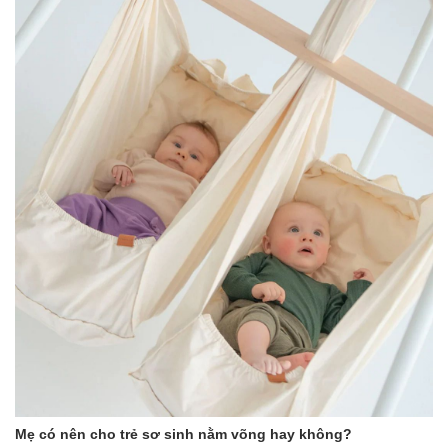
Hướng dẫn sử dụng:
- Để rửa mũi: ngửa đầu ra sau, nhẹ nhàng đưa đầu lọ nước muối
vào lỗ mũi của trẻ và ấn nhẹ vào liều duy nhất (lặp lại thao tác
cho lỗ mũi còn lại). Nâng cao đầu trẻ để đờm chảy ra ngoài, sau
đó lau sạch đờm. Không xì mũi mạnh trong 10 phút sau khi dùng
Mẹ có nên cho trẻ sơ sinh nằm võng hay không?
physiodose. Ở trẻ sơ sinh, nhỏ sản phẩm với áp suất tối thiểu để