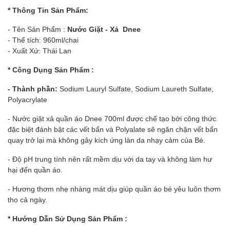
* Thông Tin Sản Phẩm:
- Tên Sản Phẩm :
Nước Giặt - Xả Dnee
- Thể tích: 960ml/chai
- Xuất Xứ: Thái Lan
* Công Dụng Sản Phẩm :
- Thành phần:
Sodium Lauryl Sulfate, Sodium Laureth Sulfate,
Polyacrylate
- Nước giặt xả quần áo Dnee 700ml được chế tạo bởi công thức
đặc biệt đánh bật các vết bẩn và Polyalate sẽ ngăn chặn vết bẩn
quay trở lại mà không gây kích ứng làn da nhạy cảm của Bé.
- Độ pH trung tính nên rất mềm dịu với da tay và không làm hư
hại đến quần áo.
- Hương thơm nhẹ nhàng mát dịu giúp quần áo bé yêu luôn thơm
tho cả ngày.
* Hướng Dẫn Sử Dụng Sản Phẩm :