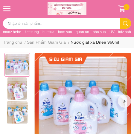
0
moaz bebe
tiet trung
hut sua
ham sua
quan ao
pha sua
UV
fatz baby
Trang chủ
/
Sản Phẩm Giảm Giá
/
Nước giặt xả Dnee 960ml