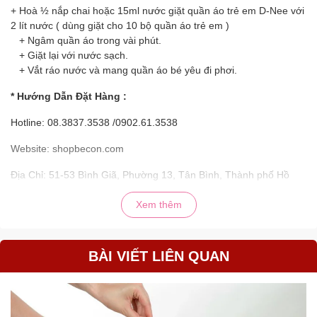
+ Hoà ½ nắp chai hoặc 15ml nước giặt quần áo trẻ em D-Nee với
2 lít nước ( dùng giặt cho 10 bộ quần áo trẻ em )
+ Ngâm quần áo trong vài phút.
+ Giặt lại với nước sạch.
+ Vắt ráo nước và mang quần áo bé yêu đi phơi.
* Hướng Dẫn Đặt Hàng :
Hotline: 08.3837.3538 /0902.61.3538
Website:
shopbecon.com
Địa Chỉ: 51-53 Bình Giã, Phường 13, Tân Bình, Thành phố Hồ
Chí Minh (có chỗ đậu otô thoải mái ạ)
Xem thêm
#beconmall
#shopbecon
#trongoisosinh
BÀI VIẾT LIÊN QUAN