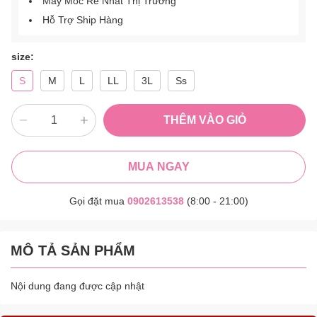
Máy Móc Rẻ Nhất Thị Trường
Hỗ Trợ Ship Hàng
size:
S
M
L
LL
3L
Ss
THÊM VÀO GIỎ
MUA NGAY
Gọi đặt mua
0902613538
(8:00 - 21:00)
MÔ TẢ SẢN PHẨM
Nội dung đang được cập nhật