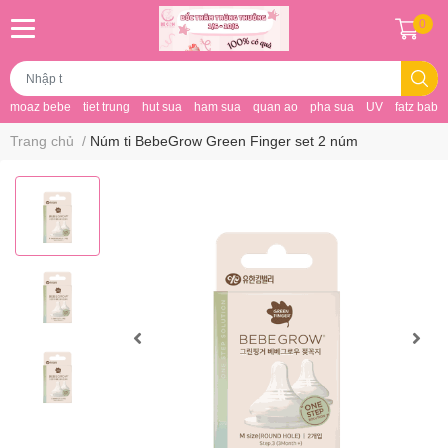
0
moaz bebe
tiet trung
hut sua
ham sua
quan ao
pha sua
UV
fatz baby
Trang chủ
/
Núm ti BebeGrow Green Finger set 2 núm