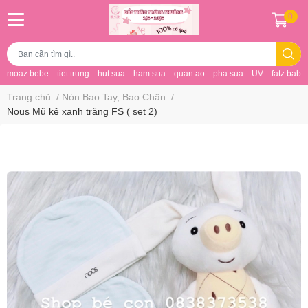
0
moaz bebe
tiet trung
hut sua
ham sua
quan ao
pha sua
UV
fatz baby
Trang chủ
/
Nón Bao Tay, Bao Chân
/
Nous Mũ kẻ xanh trăng FS ( set 2)