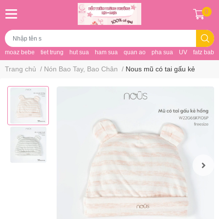
0
moaz bebe
tiet trung
hut sua
ham sua
quan ao
pha sua
UV
fatz baby
Trang chủ
/
Nón Bao Tay, Bao Chân
/
Nous mũ có tai gấu kẻ