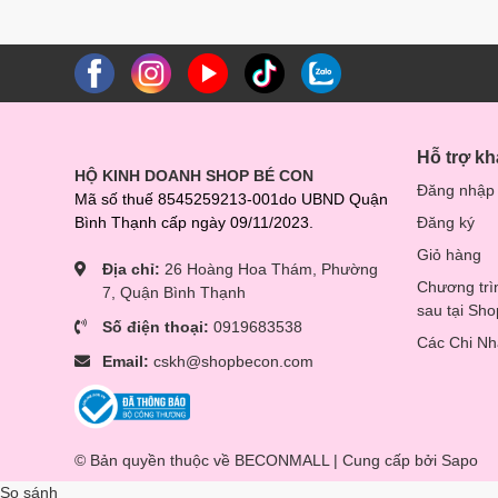
Hỗ trợ k
HỘ KINH DOANH SHOP BÉ CON
Đăng nhập
Mã số thuế 8545259213-001do UBND Quận
Bình Thạnh cấp ngày 09/11/2023.
Đăng ký
Giỏ hàng
Địa chỉ:
26 Hoàng Hoa Thám, Phường
Chương trì
7, Quận Bình Thạnh
sau tại Sh
Số điện thoại:
0919683538
Các Chi N
Email:
cskh@shopbecon.com
© Bản quyền thuộc về BECONMALL | Cung cấp bởi
Sapo
So sánh