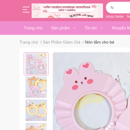
moaz bebe
ti
Trang chủ
Sản phẩm
Tin tức
Khuyến M
Trang chủ
/
Sản Phẩm Giảm Giá
/
Nón tắm cho bé