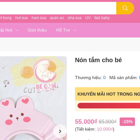
et trung
hut sua
ham sua
quan ao
pha sua
UV
fatz baby
ãi Hot
Giới thiệu
Hỗ Trợ
Nón tắm cho bé
Thương hiệu:
0
Mã sản phẩm:
KHUYẾN MÃI HOT TRONG N
55.000₫
65.000₫
-15%
(Tiết kiệm:
10.000₫
)