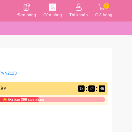
0
Đơn hàng
Cửa hàng
Tài khoản
Giỏ hàng
PVN2123
:
:
GÀY
12
24
45
Đã bán
300
sản phẩm