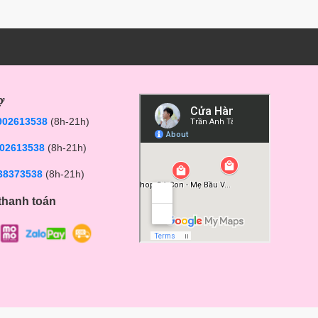
ợ
902613538
(8h-21h)
02613538
(8h-21h)
38373538
(8h-21h)
thanh toán