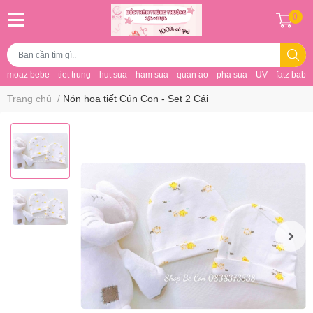
0
moaz bebe
tiet trung
hut sua
ham sua
quan ao
pha sua
UV
fatz baby
Trang chủ
/
Nón hoạ tiết Cún Con - Set 2 Cái