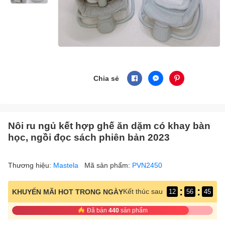
Chia sẻ
Nôi ru ngủ kết hợp ghế ăn dặm có khay bàn
học, ngồi đọc sách phiên bản 2023
Thương hiệu:
Mastela
Mã sản phẩm:
PVN2450
:
:
Kết thúc sau
KHUYẾN MÃI HOT TRONG NGÀY
12
56
44
Đã bán
440
sản phẩm