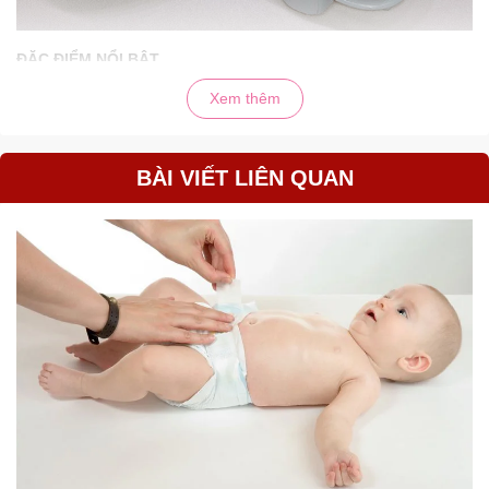
ĐẶC ĐIỂM NỔI BẬT
Xem thêm
- Thiết kế độc đáo, sang trọng, khác biệt hoàn toàn với những loại
nôi ru ngủ khác với đa chức năng trong 1: Nôi ru ngủ tự dộng,
ghế bập bênh, ghế chống trào ngược, ghế ngồi đọc sách, ghế ăn
dặm
BÀI VIẾT LIÊN QUAN
- Toàn bộ khung viền được làm bằng kim loại chắc chắn, chống
gỉ, khớp nối mái bạt và màn che được sản xuất bằng nhựa cao
cấp đảm bảo an toàn khi sử dụng. Nôi rung có thể chịu được khối
lượng lên tới 18kg
- Đệm nôi được làm bằng vải bông cao cấp mềm mại, thoáng khí,
có thể tháo rời để vệ sinh sạch sẽ. Màu sắc bắt mắt, sang trọng.
Gối đỡ có lông mềm mại, an toàn cho làn da nhạy cảm của bé
- Thiết kế an toàn với sống lưng của trẻ, nâng đỡ xương sống
non nớt của bé.
- Nôi có thể điều chỉnh linh hoạt thành ghế ngồi đọc sách chỉ với 1