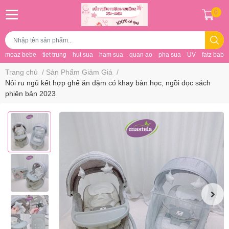
0
moaz bebe
tiet trung
hut sua
ham sua
quan ao
pha sua
UV
fatz baby
Trang chủ
/
Sản Phẩm Giảm Giá
/
Nôi ru ngủ kết hợp ghế ăn dặm có khay bàn học, ngồi đọc sách
phiên bản 2023