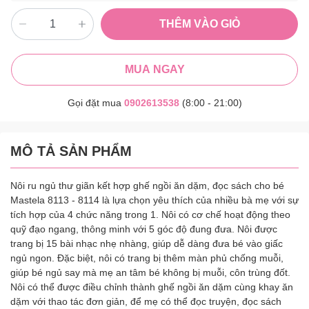
THÊM VÀO GIỎ
MUA NGAY
Gọi đặt mua
0902613538
(8:00 - 21:00)
MÔ TẢ SẢN PHẨM
Nôi ru ngủ thư giãn kết hợp ghế ngồi ăn dặm, đọc sách cho bé
Mastela 8113 - 8114 là lựa chọn yêu thích của nhiều bà mẹ với sự
tích hợp của 4 chức năng trong 1. Nôi có cơ chế hoạt động theo
quỹ đạo ngang, thông minh với 5 góc độ đung đưa. Nôi được
trang bị 15 bài nhạc nhẹ nhàng, giúp dễ dàng đưa bé vào giấc
ngủ ngon. Đặc biệt, nôi có trang bị thêm màn phủ chống muỗi,
giúp bé ngủ say mà mẹ an tâm bé không bị muỗi, côn trùng đốt.
Nôi có thể được điều chỉnh thành ghế ngồi ăn dặm cùng khay ăn
dặm với thao tác đơn giản, để mẹ có thể đọc truyện, đọc sách