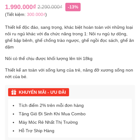
1.990.000₫
2.290.000₫
-13%
(Tiết kiệm:
300.000₫
)
Thiết kế độc đáo, sang trọng, khác biệt hoàn toàn với những loại
nôi ru ngủ khác với đa chức năng trong 1: Nôi ru ngủ tự dộng,
ghế bập bênh, ghế chống trào ngược, ghế ngồi đọc sách, ghế ăn
dặm
Nôi có thể chịu được khối lượng lên tới 18kg
Thiết kế an toàn với sống lưng của trẻ, nâng đỡ xương sống non
nớt của bé.
KHUYẾN MÃI - ƯU ĐÃI
Tích điểm 2% trên mỗi đơn hàng
Tặng Giỏ Đi Sinh Khi Mua Combo
Máy Móc Rẻ Nhất Thị Trường
Hỗ Trợ Ship Hàng