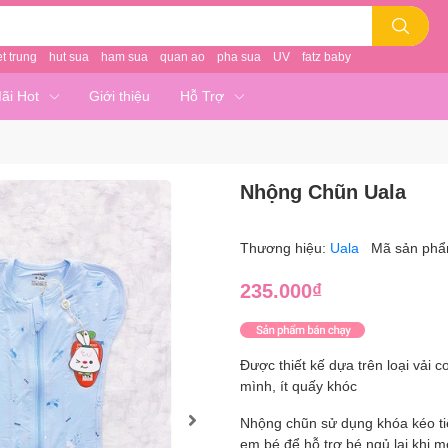
et trung
hut sua
ham sua
quan ao
pha sua
UV
fatz baby
ãi Hot
Giới thiệu
Hỗ Trợ
Nhộng Chũn Uala
Thương hiệu:
Uala
Mã sản ph
235.000₫
Được thiết kế dựa trên loại vải 
mình, ít quấy khóc
Nhộng chũn sử dụng khóa kéo tiện
em bé để hỗ trợ bé ngủ lại khi 