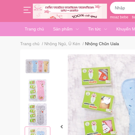
moaz bebe
ti
Trang chủ
Sản phẩm
Tin tức
Khuyến M
Trang chủ
/
Nhộng Ngủ, Ủ Kén
/
Nhộng Chũn Uala