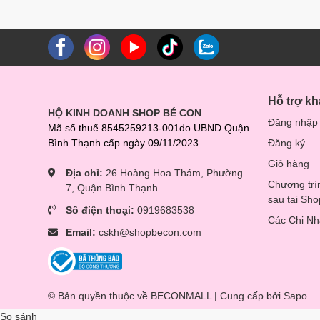
Hỗ trợ k
HỘ KINH DOANH SHOP BÉ CON
Đăng nhập
Mã số thuế 8545259213-001do UBND Quận
Bình Thạnh cấp ngày 09/11/2023.
Đăng ký
Giỏ hàng
Địa chỉ:
26 Hoàng Hoa Thám, Phường
Chương trì
7, Quận Bình Thạnh
sau tại Sh
Số điện thoại:
0919683538
Các Chi N
Email:
cskh@shopbecon.com
© Bản quyền thuộc về BECONMALL | Cung cấp bởi
Sapo
So sánh