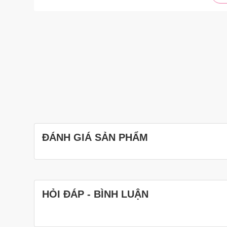
– Nhộng chũn Pupa Ualarogo sợi tre bambo mềm mịn co g
giật mình giúp bé ngủ ngon tăng sự vận động chân tay an
– Nhộng chũn hay còn gọi là túi ngủ cho bé giúp bé tự n
mặt tránh làm xước mặt, mang lại cảm giác an toàn cho 
– Chống lật úp khiến bé bị ngạt thở
– Tăng sự vận động chân tay cho bé
– Thiết kế kéo khóa dễ dàng đặt bé nằm mà không cần q
– Bảo vệ bé an toàn khỏi các côn trùng gây hại
ĐÁNH GIÁ SẢN PHẨM
– Chất vải bambo sợi tre mềm thấm hút tốt co giãn 4 chiề
HỎI ĐÁP - BÌNH LUẬN