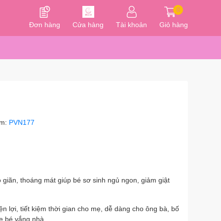
0
Đơn hàng
Cửa hàng
Tài khoản
Giỏ hàng
ẩm:
PVN177
co giãn, thoáng mát giúp bé sơ sinh ngủ ngon, giảm giật
 lợi, tiết kiệm thời gian cho mẹ, dễ dàng cho ông bà, bố
mẹ bé vắng nhà.