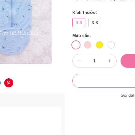
Kích thước:
0-3
3-6
Màu sắc:
Gọi đặ