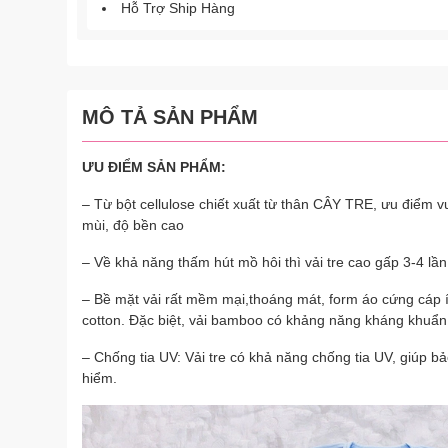
Hỗ Trợ Ship Hàng
MÔ TẢ SẢN PHẨM
ƯU ĐIỂM SẢN PHẨM:
– Từ bột cellulose chiết xuất từ thân CÂY TRE, ưu điểm 
mùi, độ bền cao
– Về khả năng thấm hút mồ hôi thì vải tre cao gấp 3-4 lần
– Bề mặt vải rất mềm mại,thoáng mát, form áo cứng cáp í
cotton. Đặc biệt, vải bamboo có khảng năng kháng khuẩn 
– Chống tia UV: Vải tre có khả năng chống tia UV, giúp bả
hiểm.