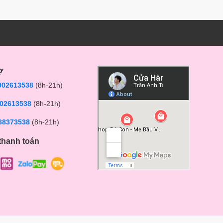
ợ
902613538
(8h-21h)
02613538
(8h-21h)
38373538
(8h-21h)
thanh toán