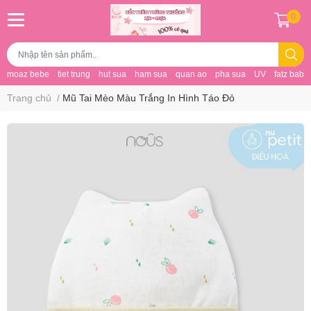
0
moaz bebe
tiet trung
hut sua
ham sua
quan ao
pha sua
UV
fatz baby
Trang chủ
/
Mũ Tai Mèo Màu Trắng In Hình Táo Đỏ