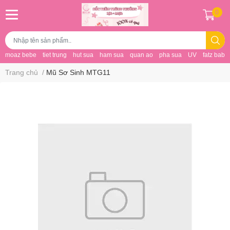
0
moaz bebe
tiet trung
hut sua
ham sua
quan ao
pha sua
UV
fatz baby
Trang chủ
/
Mũ Sơ Sinh MTG11