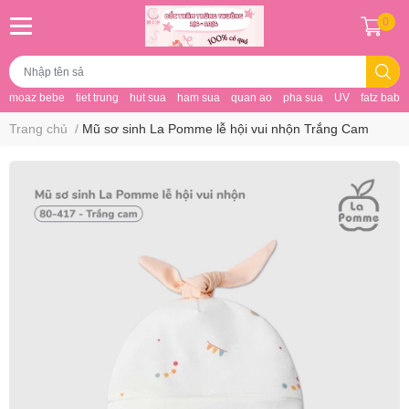
0
moaz bebe
tiet trung
hut sua
ham sua
quan ao
pha sua
UV
fatz baby
Trang chủ
/
Mũ sơ sinh La Pomme lễ hội vui nhộn Trắng Cam