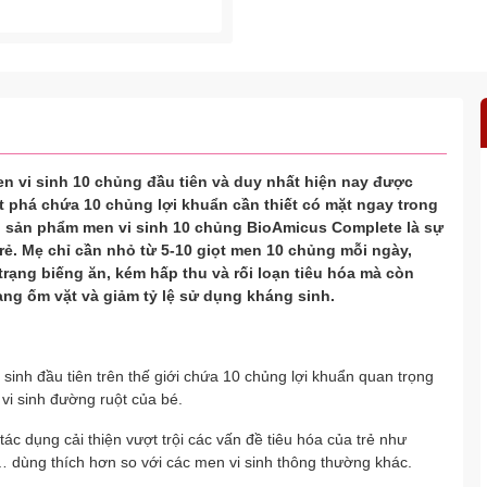
n vi sinh 10 chủng đầu tiên và duy nhất hiện nay được
 phá chứa 10 chủng lợi khuẩn cần thiết có mặt ngay trong
ia, sản phẩm men vi sinh 10 chủng BioAmicus Complete là sự
trẻ. Mẹ chỉ cần nhỏ từ 5-10 giọt men 10 chủng mỗi ngày,
 trạng biếng ăn, kém hấp thu và rối loạn tiêu hóa mà còn
ng ốm vặt và giảm tỷ lệ sử dụng kháng sinh.
sinh đầu tiên trên thế giới chứa 10 chủng lợi khuẩn quan trọng
vi sinh đường ruột của bé.
ác dụng cải thiện vượt trội các vấn đề tiêu hóa của trẻ như
ớ… dùng thích hơn so với các men vi sinh thông thường khác.