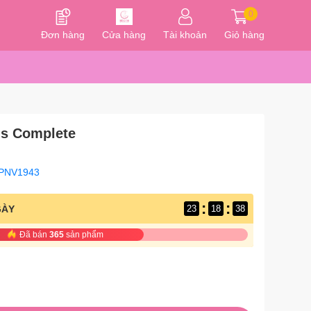
0
Đơn hàng
Cửa hàng
Tài khoản
Giỏ hàng
us Complete
PNV1943
:
:
GÀY
23
18
37
Đã bán
365
sản phẩm