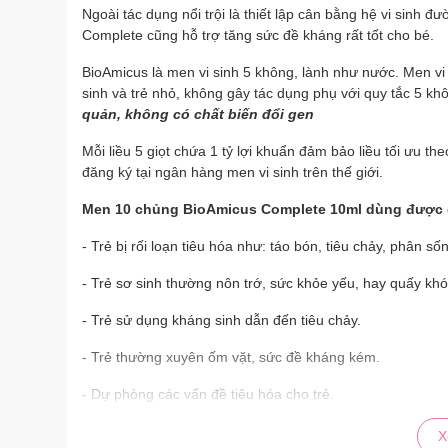
Ngoài tác dụng nổi trội là thiết lập cân bằng hệ vi sinh đ
Complete cũng hỗ trợ tăng sức đề kháng rất tốt cho bé.
BioAmicus là men vi sinh 5 không, lành như nước. Men v
sinh và trẻ nhỏ, không gây tác dụng phụ với quy tắc 5 kh
quản, không có chất biến đổi gen
Mỗi liều 5 giọt chứa 1 tỷ lợi khuẩn đảm bảo liều tối ưu 
đăng ký tại ngân hàng men vi sinh trên thế giới.
Men 10 chủng BioAmicus Complete 10ml dùng được c
- Trẻ bị rối loạn tiêu hóa như: táo bón, tiêu chảy, phân s
- Trẻ sơ sinh thường nôn trớ, sức khỏe yếu, hay quấy khó
- Trẻ sử dụng kháng sinh dẫn đến tiêu chảy.
- Trẻ thường xuyên ốm vặt, sức đề kháng kém.
- Dự phòng các vấn đề tiêu hóa cho trẻ.
- Người dùng kháng sinh kéo dài gây loạn khuẩn đường r
X