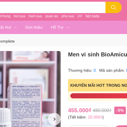
et trung
hut sua
ham sua
quan ao
pha sua
UV
fatz baby
ãi Hot
Giới thiệu
Hỗ Trợ
Complete
Men vi sinh BioAmic
Thương hiệu:
0
Mã sản phẩm:
KHUYẾN MÃI HOT TRONG N
455.000₫
480.000₫
-5%
(Tiết kiệm:
25.000₫
)