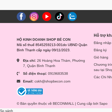
- Bảo quản men 10 chủng BioAmicus Complete 10ml ở nhiệ
bảo quản tại nơi khô ráo, thoáng mát.
- Sau khi mở nắp: Bảo quản lạnh men BioAmicus ở nhiệt
Hỗ trợ k
HỘ KINH DOANH SHOP BÉ CON
Đăng nhập
Mã số thuế 8545259213-001do UBND Quận
Bình Thạnh cấp ngày 09/11/2023.
Đăng ký
Giỏ hàng
Địa chỉ:
26 Hoàng Hoa Thám, Phường
Chương trì
7, Quận Bình Thạnh
sau tại Sh
Số điện thoại:
0919683538
Các Chi N
Email:
cskh@shopbecon.com
© Bản quyền thuộc về BECONMALL | Cung cấp bởi
Sapo
So sánh