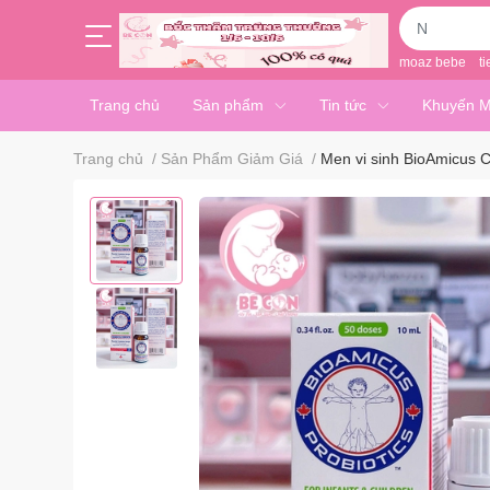
moaz bebe
ti
Trang chủ
Sản phẩm
Tin tức
Khuyến M
Trang chủ
/
Sản Phẩm Giảm Giá
/
Men vi sinh BioAmicus 