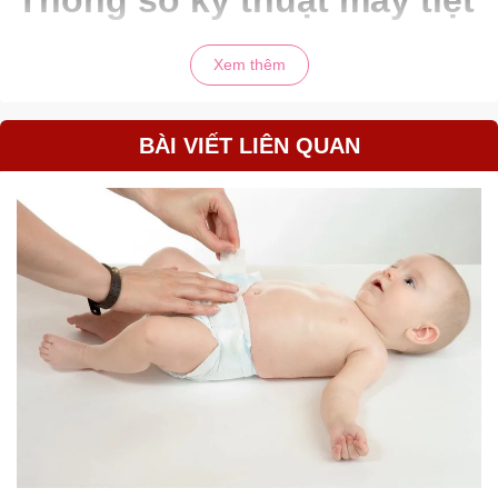
trùng UV xách tay MB 102
Xem thêm
Tên sản phẩm: Máy tiệt trùng UV xách tay
Mã sản phẩm: MB – 102
Nhãn hiệu: Moaz BéBé
BÀI VIẾT LIÊN QUAN
Nguồn điện đầu vào: 5V = 2A
Dung lượng pin: 6000mAh – 3.7V
Dung tích: 4L
Chất liệu: ABS, PP, inox
Tiêu chuẩn: GB4706.1-2005
Công dụng máy tiệt trùng
UV xách tay MB – 102
MB102 là sản phẩm máy tiệt trùng bình sữa và vật dụng nhỏ của
bé bằng tia UV, có tác dụng loại bỏ những vi khuẩn gây hại bám