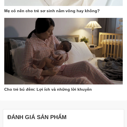
Giá thành phải chăng, bảo hành 12 tháng lỗi 1 đổi 1 nếu có
lỗi nguồn từ nhà sản xuất, do bảo hành kiểm tra máy
Mẹ có nên cho trẻ sơ sinh nằm võng hay không?
Hình ảnh máy tiệt trùng UV
xách tay Moaz BéBé
MB102
Hướng dẫn sử dụng máy
Cho trẻ bú đêm: Lợi ích và những lời khuyên
tiệt trùng xách tay công
nghệ UV Moaz BéBé MB –
ĐÁNH GIÁ SẢN PHẨM
102