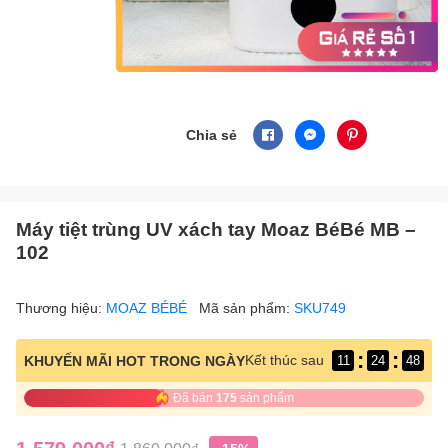
Chia sẻ
Máy tiệt trùng UV xách tay Moaz BéBé MB –
102
Thương hiệu:
MOAZ BÉBÉ
Mã sản phẩm:
SKU749
:
:
Kết thúc sau
KHUYẾN MÃI HOT TRONG NGÀY
11
24
48
Đã bán
175
sản phẩm