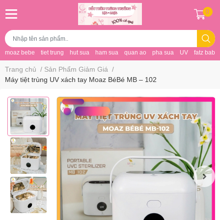
0
moaz bebe
tiet trung
hut sua
ham sua
quan ao
pha sua
UV
fatz baby
Trang chủ
/
Sản Phẩm Giảm Giá
/
Máy tiệt trùng UV xách tay Moaz BéBé MB – 102