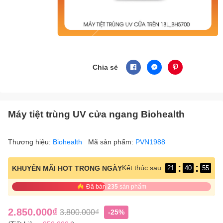
Chia sẻ
Máy tiệt trùng UV cửa ngang Biohealth
Thương hiệu:
Biohealth
Mã sản phẩm:
PVN1988
:
:
Kết thúc sau
KHUYẾN MÃI HOT TRONG NGÀY
21
40
54
Đã bán
235
sản phẩm
2.850.000₫
3.800.000₫
-25%