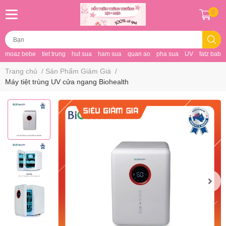
0
moaz bebe
tiet trung
hut sua
ham sua
quan ao
pha sua
UV
fatz baby
Trang chủ
/
Sản Phẩm Giảm Giá
/
Máy tiệt trùng UV cửa ngang Biohealth