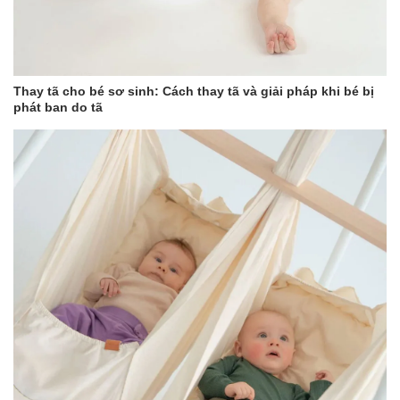
Tiệt trùng UV chỉ trong 11 phút
Thiết kế cửa ngang với dung tích lớn (18L)
Thay tã cho bé sơ sinh: Cách thay tã và giải pháp khi bé bị
Có trang bị thêm đèn dùng vào ban đêm
phát ban do tã
Tự động tắt nếu cửa máy bị hở, giúp hạn chế tình trạng bị rò rỉ tia
UV
Chế độ khoá trẻ em an toàn cao.
LƯU Ý KHI SỬ DỤNG
Rút dây điện trước khi vệ sinh lau chùi máy
Sau khi dùng cần đổ nước ra ngoài
Lau chùi máy dùng vải mềm và lau khô bằng vải sạch
Không rửa bằng nước
Tháo rời các bộ phận của các vật dụng, của bình sữa
Để bình sữa hướng lên trên, không để úp
Giữ tất cả các vật dụng khi tiệt trùng cách đèn UV tầm 3 cm