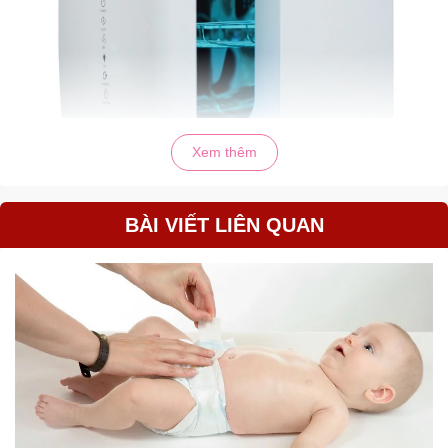
Xem thêm
BÀI VIẾT LIÊN QUAN
Máy tiệt trùng UV cửa ngang Biohealth
với tính năng tiệt trùng
UV nhanh chóng chỉ trong 11 phút. Thiết kế cửa ngang, dung tích
lớn (18L) hiện đại. Dễ dàng sử dụng và tháo lắp để vệ sinh.
ƯU ĐIỂM VƯỢT TRỘI
Tích hợp 4 chế độ trong 1: Tiệt trùng; Tự động; Sấy khô; Bảo
quản
Chế độ điều khiển cảm ứng hiện đại tiện lợi, dễ dàng sử dụng
Có thể tiệt trùng bất kỳ vật dụng và đồ dùng nào cần thiết