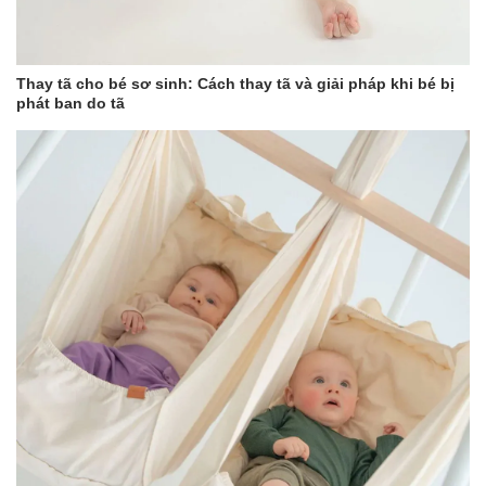
Nguyên liệu sản xuất chuyên dùng cho ngành thực phẩm,
an toàn và thân thiện với môi trường.
Dung tích lớn, có thể sử dụng nhiều loại bình sữa có kích
thước to nhỏ khác nhau.
Thay tã cho bé sơ sinh: Cách thay tã và giải pháp khi bé bị
Hệ thống làm khô tuần hoàn không khí nóng, nhanh chóng
phát ban do tã
sấy khô bình sữa. Bảng điều khiển cảm ứng thông minh,
người lớn tuổi cũng có thể dễ dàng sử dụng, thao tác.
Công dụng máy tiệt trùng sấy
khô và đun nước đa năng
Moaz BéBé MB – 046
Tiệt trùng, sấy khô bình sữa bằng công nghệ hơi nước
Đun sôi nước, khử CLO giúp nước tinh khiết hơn
Giữ nhiệt độ nước suốt 48 giờ theo nhiệt độ cài đặt thuận
tiện pha sữa
Hâm sữa
Hầm và hâm nóng đồ ăn