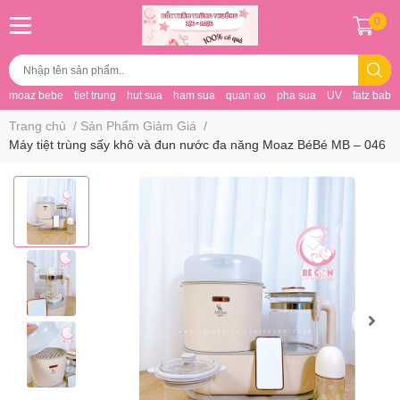
0
moaz bebe
tiet trung
hut sua
ham sua
quan ao
pha sua
UV
fatz baby
Trang chủ
/
Sản Phẩm Giảm Giá
/
Máy tiệt trùng sấy khô và đun nước đa năng Moaz BéBé MB – 046