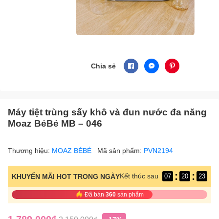
Chia sẻ
Máy tiệt trùng sấy khô và đun nước đa năng
Moaz BéBé MB – 046
Thương hiệu:
MOAZ BÉBÉ
Mã sản phẩm:
PVN2194
:
:
Kết thúc sau
KHUYẾN MÃI HOT TRONG NGÀY
07
20
22
Đã bán
360
sản phẩm