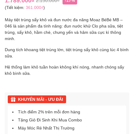
1.789.000₫
2.150.000₫
-17%
(Tiết kiệm:
361.000₫
)
Máy tiệt trùng sấy khô và đun nước đa năng Moaz BéBé MB –
046 là sản phẩm đa tính năng: đun nước khử Clo pha sữa, tiệt
trùng, sấy khô, hầm chè, chưng yến và hâm sữa cực kì thông
minh.
Dung tích khoang tiệt trùng lớn, tiệt trùng sấy khô cùng lúc 4 bình
sữa.
Hệ thống làm khô tuần hoàn không khí nóng, nhanh chóng sấy
khô bình sữa.
KHUYẾN MÃI - ƯU ĐÃI
Tích điểm 2% trên mỗi đơn hàng
Tặng Giỏ Đi Sinh Khi Mua Combo
Máy Móc Rẻ Nhất Thị Trường