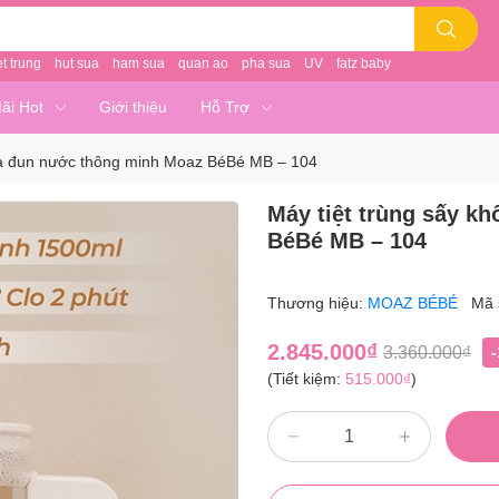
et trung
hut sua
ham sua
quan ao
pha sua
UV
fatz baby
ãi Hot
Giới thiệu
Hỗ Trợ
và đun nước thông minh Moaz BéBé MB – 104
Máy tiệt trùng sấy k
BéBé MB – 104
Thương hiệu:
MOAZ BÉBÉ
Mã 
2.845.000₫
3.360.000₫
(Tiết kiệm:
515.000₫
)