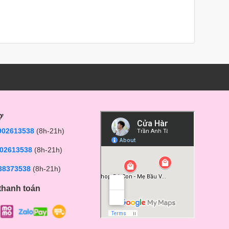
ợ
902613538
(8h-21h)
02613538
(8h-21h)
38373538
(8h-21h)
thanh toán