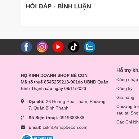
nước tinh khiết, pha sữa an toàn cho bé, đồng thời có th
HỎI ĐÁP - BÌNH LUẬN
Ưu điểm máy tiệt trùng
đun nước MB 104
Sản phẩm máy tiệt trùng sấy khô bình sữa bằng tia UVC
104 có những ưu điểm nổi bật như sau:
Hỗ trợ k
HỘ KINH DOANH SHOP BÉ CON
Đăng nhập
Mã số thuế 8545259213-001do UBND Quận
Bình Thạnh cấp ngày 09/11/2023.
Đăng ký
Giỏ hàng
Địa chỉ:
26 Hoàng Hoa Thám, Phường
Chương trì
7, Quận Bình Thạnh
Tích hợp đa chức năng trong cùng một sản phẩm.
sau tại Sh
Được làm từ các chất liệu cao cấp, an toàn với sức
Số điện thoại:
0919683538
Các Chi N
Các chức năng có thể hoạt động độc lập hoặc đồng
Email:
cskh@shopbecon.com
Màn hình điều khiển thông minh, dễ dàng thao tác
Có thể tiệt trùng, loại bỏ những vi khuẩn gây hại 