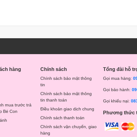
ể dùng để pha trà, pha cà phê cho bố mẹ.
 sấy khô bình sữa UVC và
 kết hợp bình đun nước pha sữa thông minh Moaz BéBé MB –
hách hàng
Chính sách
Tổng đài hỗ tr
Chính sách bảo mật thông
Gọi mua hàng:
0
tin
Gọi bảo hành:
09
Chính sách bảo mật thông
tin thanh toán
Gọi khiếu nại:
08
nh mua trước trả
Điều khoản giao dịch chung
op Bé Con
Phương thức 
 khỏe cả gia đình.
Chính sách thanh toán
hánh
 thời tùy theo nhu cầu.
Chính sách vận chuyển, giao
.
hàng
đang ẩn chứa trong bình sữa nhờ công nghệ tia UVC an toàn.