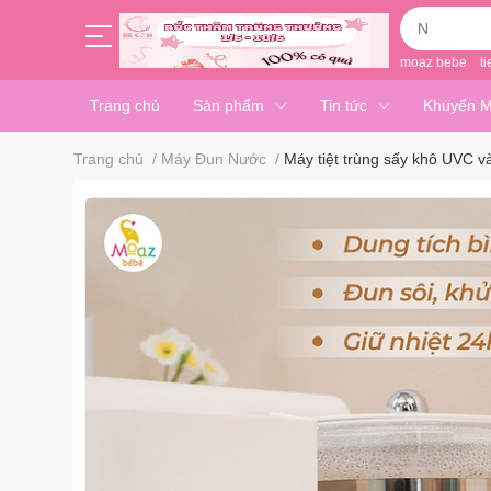
moaz bebe
ti
Trang chủ
Sản phẩm
Tin tức
Khuyến M
Trang chủ
/
Máy Đun Nước
/
Máy tiệt trùng sấy khô UVC 