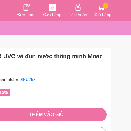
0
Đơn hàng
Cửa hàng
Tài khoản
Giỏ hàng
hô UVC và đun nước thông minh Moaz
sản phẩm:
SKU753
-15%
THÊM VÀO GIỎ