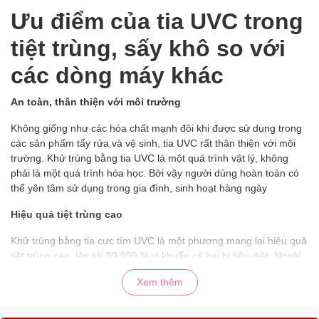
Ưu điểm của tia UVC trong
tiệt trùng, sấy khô so với
các dòng máy khác
An toàn, thân thiện với môi trường
Không giống như các hóa chất mạnh đôi khi được sử dụng trong
các sản phẩm tẩy rửa và vệ sinh, tia UVC rất thân thiện với môi
trường. Khử trùng bằng tia UVC là một quá trình vật lý, không
phải là một quá trình hóa học. Bởi vậy người dùng hoàn toàn có
thể yên tâm sử dụng trong gia đình, sinh hoạt hàng ngày
Hiệu quả tiệt trùng cao
Khử trùng bằng tia cực tím UVC là một phương mang lại hiệu quả
tiệt trùng cao, lên tới 99,999 % vi khuẩn có hại bị tiêu diệt. Ngoài
ra, thời gian vô trùng – bảo quản đồ dùng của máy tiệt trùng tia
Xem thêm
UVC lên tới 24h. Chỉ 1 lần bấm bạn có thể yên tâm sử dụng đồ
dùng cả ngày bởi chế độ bảo vệ, diệt khuẩn tối đa này.