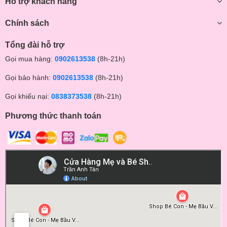
Hỗ trợ khách hàng
Chính sách
Tổng đài hỗ trợ
Gọi mua hàng:
0902613538
(8h-21h)
Gọi bảo hành:
0902613538
(8h-21h)
Gọi khiếu nại:
0838373538
(8h-21h)
Phương thức thanh toán
Máy tiệt trùng, sấy khô thia UVC và bảo quản bình sửa Moaz