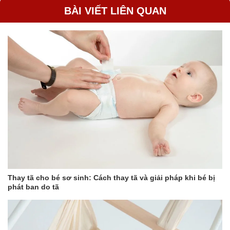
Đa năng
BÀI VIẾT LIÊN QUAN
Nếu sử dụng máy tiệt trùng hơi nước hay lò vi sóng, đồ dùng bị
hạn chế cho vào máy với máy tiệt trùng – sấy khô tia UVC toàn
bộ thiết bị máy móc, đồ chơi, đồ dùng trong gia đình đều có thể
cho vào tiệt trùng.
Thay tã cho bé sơ sinh: Cách thay tã và giải pháp khi bé bị
phát ban do tã