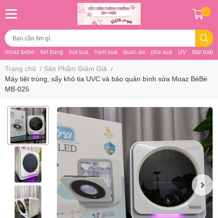
0
moaz bebe
tiet trung
hut sua
ham sua
quan ao
pha sua
UV
fatz baby
Trang chủ
/
Sản Phẩm Giảm Giá
/
Máy tiệt trùng, sấy khô tia UVC và bảo quản bình sửa Moaz BéBé
MB-025