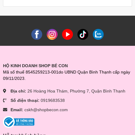
HỘ KINH DOANH SHOP BÉ CON
Mã số thuế 8545259213-001do UBND Quận Bình Thạnh cấp ngày
09/11/2023.
Địa chỉ:
26 Hoàng Hoa Thám, Phường 7, Quận Bình Thạnh
Số điện thoại:
0919683538
Email:
cskh@shopbecon.com
Máy tiệt trùng, sấy khô thia UVC và bảo quản bình sửa Moaz
BéBé MB-025