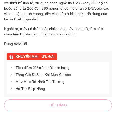
với thiết kế tinh tế, sử dụng công nghệ tia UV-C xoay 360 độ có
bước sóng từ 200 đến 280 nanomet có thể phá vỡ DNA của các
vi sinh vật nhanh chóng, diệt vi khuẩn ở bình sữa, đồ dùng của
bé và thiết bị gia đình.
Ngoài ra, máy có thêm các chức năng sấy hoa quả, làm sữa
chua tiện lợi, đa năng chăm sóc cả gia đình.
Dung tích: 18L
KHUYẾN MÃI - ƯU ĐÃI
Tích điểm 2% trên mỗi đơn hàng
Tặng Giỏ Đi Sinh Khi Mua Combo
Máy Móc Rẻ Nhất Thị Trường
Hỗ Trợ Ship Hàng
HẾT HÀNG