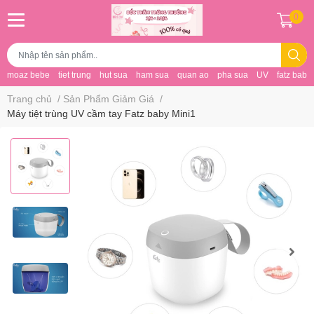
0
moaz bebe
tiet trung
hut sua
ham sua
quan ao
pha sua
UV
fatz baby
Trang chủ
/
Sản Phẩm Giảm Giá
/
Máy tiệt trùng UV cầm tay Fatz baby Mini1