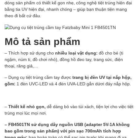
dòng sản phẩm có thiết kế gọn nhẹ, công nghệ tiệt trùng hiện đại
bằng tia UV hiện đại, nhanh chóng – giúp bạn thuận tiện mang
theo đi bất cứ đâu.
Mô tả sản phẩm
– Thích hợp sử dụng cho
nhiều loại vật dụng:
đồ cho bé (ti
ngậm, núm ti, đồ chơi nhỏ), đồng hồ đeo tay, trang sức, điện
thoại, răng giả,…
– Dụng cụ tiệt trùng cầm tay được
trang bị đèn UV tại nắp hộp,
gồm:
1 đèn UVC-LED và 4 đèn UVA-LED gắn dứơi đáy nắp hộp.
–
Thiết kế nhỏ gọn,
dễ dàng bỏ vào túi xách, tiện lợi cho việc tiệt
trùng mọi lúc mọi nơi.
– FB4501TN sử dụng dây nguồn USB (adapter 5V-1A không
bao gồm trong sản phẩm) với pin sạc 700mAh tích hợp
trong máy:
bạn hoàn toàn có thể sạc pin trước khi mang đi xa.