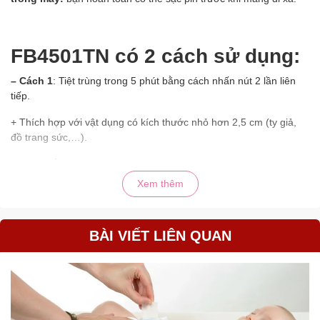
FB4501TN có 2 cách sử dụng:
– Cách 1
: Tiệt trùng trong 5 phút bằng cách nhấn nút 2 lần liên
tiếp.
+ Thích hợp với vật dụng có kích thước nhỏ hơn 2,5 cm (ty giả,
đồ trang sức,…).
+ Đóng nắp trên trước khi sử dụng.
Xem thêm
+ Ngay khi mở nắp, hộp UV sẽ tự ngừng hoạt động.
BÀI VIẾT LIÊN QUAN