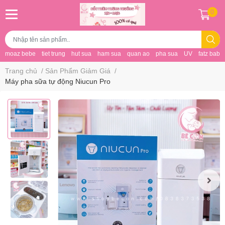
0
moaz bebe
tiet trung
hut sua
ham sua
quan ao
pha sua
UV
fatz baby
Trang chủ
/
Sản Phẩm Giảm Giá
/
Máy pha sữa tự động Niucun Pro