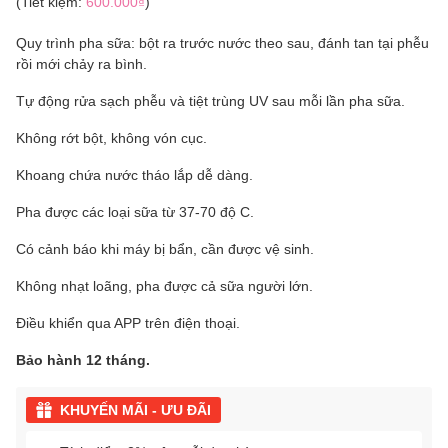
(Tiết kiệm:
600.000₫
)
Quy trình pha sữa: bột ra trước nước theo sau, đánh tan tại phễu
rồi mới chảy ra bình.
Tự động rửa sạch phễu và tiệt trùng UV sau mỗi lần pha sữa.
Không rớt bột, không vón cục.
Khoang chứa nước tháo lắp dễ dàng.
Pha được các loại sữa từ 37-70 độ C.
Có cảnh báo khi máy bị bẩn, cần được vệ sinh.
Không nhạt loãng, pha được cả sữa người lớn.
Điều khiển qua APP trên điện thoại.
Bảo hành 12 tháng.
KHUYẾN MÃI - ƯU ĐÃI