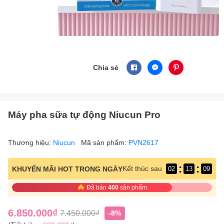
Chia sẻ
Máy pha sữa tự động Niucun Pro
Thương hiệu:
Niucun
Mã sản phẩm:
PVN2617
:
:
Kết thúc sau
KHUYẾN MÃI HOT TRONG NGÀY
02
13
09
Đã bán
400
sản phẩm
6.850.000₫
7.450.000₫
-8%