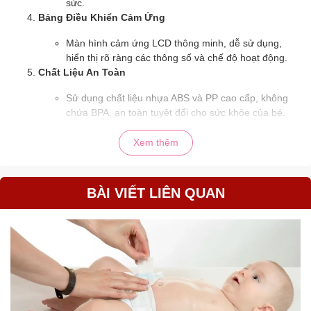
sức.
Bảng Điều Khiển Cảm Ứng
Màn hình cảm ứng LCD thông minh, dễ sử dụng,
hiển thị rõ ràng các thông số và chế độ hoạt động.
Chất Liệu An Toàn
Sử dụng chất liệu nhựa ABS và PP cao cấp, không
chứa BPA, an toàn tuyệt đối cho sức khỏe của bé.
Dễ Dàng Vệ Sinh
Xem thêm
Thiết kế tháo lắp đơn giản, các bộ phận có thể dễ
dàng vệ sinh sau mỗi lần sử dụng, đảm bảo máy
luôn sạch sẽ và an toàn.
BÀI VIẾT LIÊN QUAN
Chức Năng Khóa An Toàn
Chế độ khóa an toàn ngăn trẻ em tự ý điều chỉnh
máy, đảm bảo sự an tâm cho các bậc phụ huynh.
Lợi Ích Khi Sử Dụng Niucun Pro
Tiện Lợi Và Tiết Kiệm Thời Gian