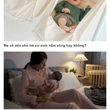
Máy Pha Sữa Tự Động Niucun Pro không chỉ là một thiết bị gia
dụng thông minh, mà còn là một trợ thủ đắc lực giúp các bậc cha
mẹ chăm sóc bé yêu dễ dàng và hiệu quả hơn. Hãy đầu tư vào
Niucun Pro để mang lại những điều tốt đẹp nhất cho bé yêu của
bạn!
Mẹ có nên cho trẻ sơ sinh nằm võng hay không?