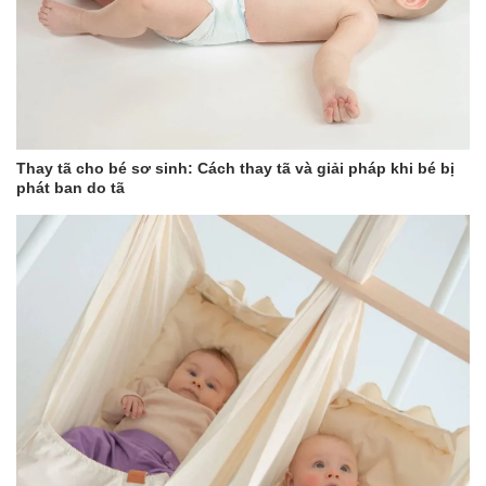
Giúp cha mẹ bận rộn tiết kiệm thời gian và công sức
trong việc pha sữa, nhất là trong những lúc đêm
khuya hay lúc bé đói đột ngột.
Chăm Sóc Bé Yêu Hiệu Quả Hơn
Đảm bảo bé luôn được cung cấp đủ dinh dưỡng với
bình sữa pha đúng công thức và nhiệt độ.
An Toàn Và Đáng Tin Cậy
Thay tã cho bé sơ sinh: Cách thay tã và giải pháp khi bé bị
phát ban do tã
Với các chất liệu an toàn và chức năng khóa an toàn,
bạn hoàn toàn có thể yên tâm khi sử dụng Niucun
Pro cho bé yêu.
Thông Số Kỹ Thuật
Dung Tích Bình Nước:
1200ml
Công Suất:
220V/50Hz
Trọng Lượng:
3.5kg
Kích Thước:
30 x 25 x 35 cm
Bảo Hành:
12 tháng
Kết Luận