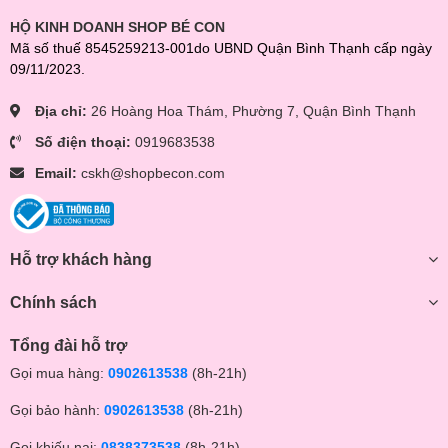
HỘ KINH DOANH SHOP BÉ CON
Mã số thuế 8545259213-001do UBND Quận Bình Thạnh cấp ngày
09/11/2023.
Địa chỉ:
26 Hoàng Hoa Thám, Phường 7, Quận Bình Thạnh
Số điện thoại:
0919683538
Email:
cskh@shopbecon.com
Hỗ trợ khách hàng
Chính sách
Tổng đài hỗ trợ
Gọi mua hàng:
0902613538
(8h-21h)
Gọi bảo hành:
0902613538
(8h-21h)
Gọi khiếu nại:
0838373538
(8h-21h)