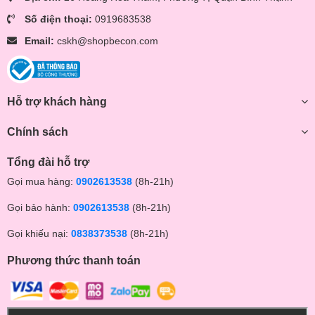
dễ dàng theo dõi.
Số điện thoại:
0919683538
Máy có chế độ thông báo khi lượng sữa thấp bảo vệ cháy
khô.
Email:
cskh@shopbecon.com
*** Tất cả sản phẩm của Shop Bé Con đều là hàng chính
hãng 100%, đảm bảo chất lượng. Có đầy đủ giấy Bảo hành
chính hãng ***
Hỗ trợ khách hàng
** Tham quan Fanpage của Shop tại đây :
Chính sách
https://www.facebook.com/beconmall
Tổng đài hỗ trợ
https://www.facebook.com/dososinh.shopbecon/
Gọi mua hàng:
0902613538
(8h-21h)
Nhắn tin cho shop để được báo giá tốt và theo dõi các chương
Gọi bảo hành:
0902613538
(8h-21h)
trình khuyến mãi siêu hot nhé!
Gọi khiếu nại:
0838373538
(8h-21h)
Phương thức thanh toán