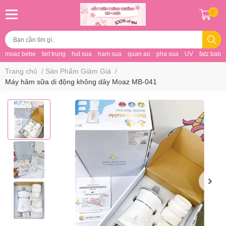
0
moaz bebe
tiet trung
hut sua
ham sua
quan ao
pha sua
UV
fatz baby
Trang chủ
/
Sản Phẩm Giảm Giá
/
Máy hâm sữa di động không dây Moaz MB-041