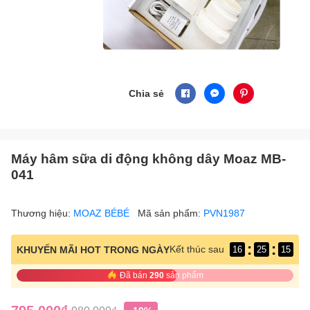
Chia sẻ
Máy hâm sữa di động không dây Moaz MB-
041
Thương hiệu:
MOAZ BÉBÉ
Mã sản phẩm:
PVN1987
:
:
Kết thúc sau
KHUYẾN MÃI HOT TRONG NGÀY
16
25
14
Đã bán
290
sản phẩm