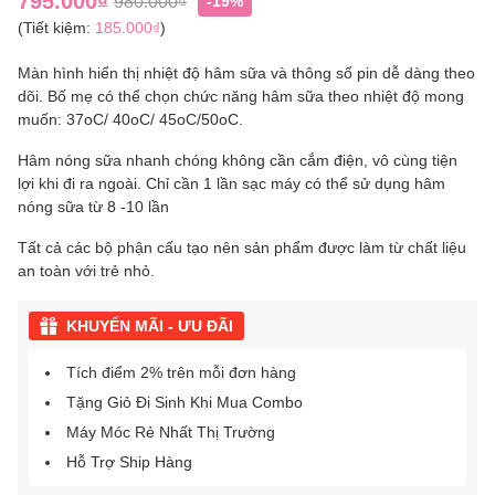
795.000₫
980.000₫
-19%
(Tiết kiệm:
185.000₫
)
Màn hình hiển thị nhiệt độ hâm sữa và thông số pin dễ dàng theo
dõi. Bố mẹ có thể chọn chức năng hâm sữa theo nhiệt độ mong
muốn: 37oC/ 40oC/ 45oC/50oC.
Hâm nóng sữa nhanh chóng không cần cắm điện, vô cùng tiện
lợi khi đi ra ngoài. Chỉ cần 1 lần sạc máy có thể sử dụng hâm
nóng sữa từ 8 -10 lần
Tất cả các bộ phận cấu tạo nên sản phẩm được làm từ chất liệu
an toàn với trẻ nhỏ.
KHUYẾN MÃI - ƯU ĐÃI
Tích điểm 2% trên mỗi đơn hàng
Tặng Giỏ Đi Sinh Khi Mua Combo
Máy Móc Rẻ Nhất Thị Trường
Hỗ Trợ Ship Hàng