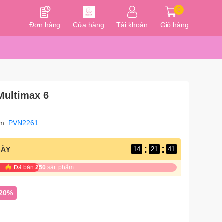
0
Đơn hàng
Cửa hàng
Tài khoản
Giỏ hàng
Multimax 6
ẩm:
PVN2261
:
:
GÀY
14
21
40
Đã bán
250
sản phẩm
-20%