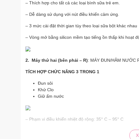
– Thích hợp cho tất cả các loại bình sữa trẻ em.
– Dễ dàng sử dụng với nút điều khiển cảm ứng.
– 3 mức cài đặt thời gian tùy theo loại sữa bột khác nhau
– Vòng mở bằng silicon mềm tạo tiếng ồn thấp khi hoạt đọ
2. Máy thứ hai (bên phải – R)
: MÁY ĐUN/HÂM NƯỚC 
TÍCH HỢP CHỨC NĂNG 3 TRONG 1
Đun sôi
Khử Clo
Giữ ấm nước
– Phạm vi điều khiển nhiệt độ rộng: 35° C – 95° C
– Thời gian làm ấm: từ
24 giờ
(đối với nhiệt độ cài đặt 
X