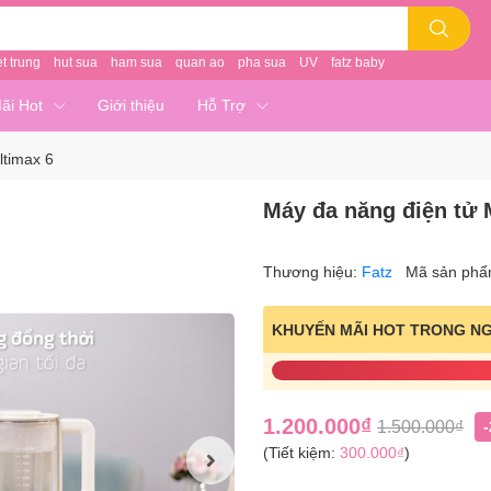
et trung
hut sua
ham sua
quan ao
pha sua
UV
fatz baby
ãi Hot
Giới thiệu
Hỗ Trợ
ltimax 6
Máy đa năng điện tử 
Thương hiệu:
Fatz
Mã sản ph
KHUYẾN MÃI HOT TRONG N
1.200.000₫
1.500.000₫
(Tiết kiệm:
300.000₫
)