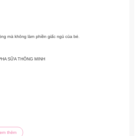
̂ng mà không làm phiền giấc ngủ của bé.
PHA SỮA THÔNG MINH
>=70°C và đến
48 giờ
không nghỉ ( đối với nhiệt độ cài đặt < 70ºC).
em thêm