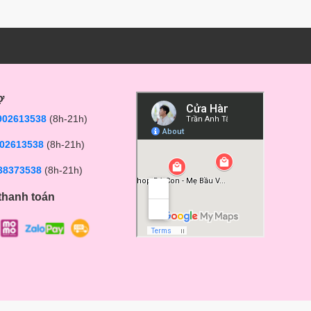
ợ
902613538
(8h-21h)
02613538
(8h-21h)
38373538
(8h-21h)
thanh toán