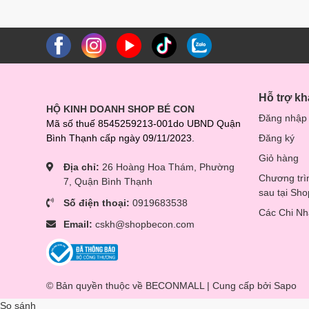
–
Chức năng khử Clo
: Đun sôi liên tục trong 5 phút để l
– Điều khiển chương trình thông minh: Với
màn hình LE
– Hiển thị nhiệt độ chính xác đến từng 1°C
–
Bảo vệ khi quá nóng:
Máy sẽ tự động tắt khi nước cạn
Hỗ trợ k
như các phương pháp tiệt trùng, đun sôi thông thường.
HỘ KINH DOANH SHOP BÉ CON
Đăng nhập
Mã số thuế 8545259213-001do UBND Quận
Bình Thạnh cấp ngày 09/11/2023.
Đăng ký
Giỏ hàng
Địa chỉ:
26 Hoàng Hoa Thám, Phường
Chương trì
7, Quận Bình Thạnh
sau tại Sh
Số điện thoại:
0919683538
Các Chi N
Email:
cskh@shopbecon.com
© Bản quyền thuộc về BECONMALL | Cung cấp bởi
Sapo
So sánh