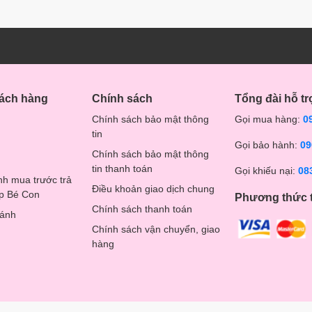
oại bỏ hợp chất clo.
D
và
các nút cảm ứng.
, giúp mẹ tránh khỏi các nguy cơ cháy nổ, hỏng hóc vật dụng
hách hàng
Chính sách
Tổng đài hỗ tr
Chính sách bảo mật thông
Gọi mua hàng:
0
tin
Gọi bảo hành:
09
Chính sách bảo mật thông
tin thanh toán
Gọi khiếu nại:
08
nh mua trước trả
Điều khoản giao dịch chung
op Bé Con
Phương thức 
Chính sách thanh toán
hánh
Chính sách vận chuyển, giao
hàng