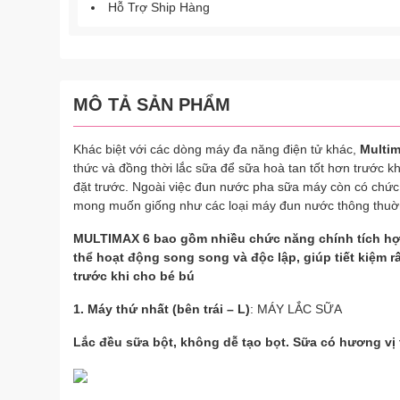
Hỗ Trợ Ship Hàng
MÔ TẢ SẢN PHẨM
Khác biệt với các dòng máy đa năng điện tử khác,
Multi
thức và đồng thời lắc sữa để sữa hoà tan tốt hơn trước kh
đặt trước. Ngoài việc đun nước pha sữa máy còn có chứ
mong muốn giống như các loại máy đun nước thông thuờ
MULTIMAX 6 bao gồm nhiều chức năng chính tích hợ
thể hoạt động song song và độc lập, giúp tiết kiệm r
trước khi cho bé bú
1. Máy thứ nhất (bên trái – L)
: MÁY LẮC SỮA
Lắc đều sữa bột, không dễ tạo bọt. Sữa có hương vị