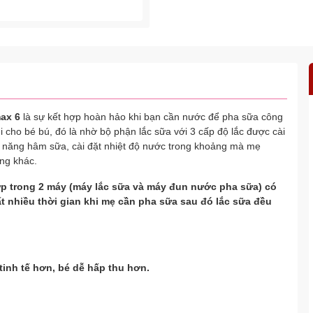
max 6
là sự kết hợp hoàn hảo khi bạn cần nước để pha sữa công
i cho bé bú, đó là nhờ bộ phận lắc sữa với 3 cấp độ lắc được cài
c năng hâm sữa, cài đặt nhiệt độ nước trong khoảng mà mẹ
ng khác.
p trong 2 máy (máy lắc sữa và máy đun nước pha sữa) có
ất nhiều thời gian khi mẹ cần pha sữa sau đó lắc sữa đều
 tinh tế hơn, bé dễ hấp thu hơn.